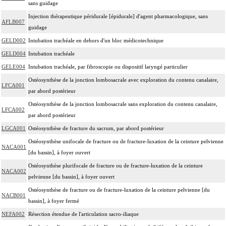
L'ostéosynthèse d'une fracture inclut sa réduction simultanée et sa contention
sans guidage
14
par appareillage externe.
Injection thérapeutique péridurale [épidurale] d'agent pharmacologique, sans
AFLB007
La réduction orthopédique extemporanée d'une luxation inclut la contention
guidage
14
par confection d'un appareillage rigide externe, ou la stabilisation interne
GELD002
Intubation trachéale en dehors d'un bloc médicotechnique
[arthrorise] temporaire.
GELD004
Intubation trachéale
La réduction orthopédique extemporanée d'une fracture inclut la contention par
GELE004
Intubation trachéale, par fibroscopie ou dispositif laryngé particulier
confection d'un appareillage rigide externe.
14
Ostéosynthèse de la jonction lombosacrale avec exploration du contenu canalaire,
Comprend : réduction orthopédique itérative de fracture, avec gypsotomie de
LFCA001
par abord postérieur
réaxation
Ostéosynthèse de la jonction lombosacrale sans exploration du contenu canalaire,
Tout acte thérapeutique, par arthrotomie inclut le nettoyage de l'articulation
LFCA002
14
par abord postérieur
traitée.
LGCA001
Ostéosynthèse de fracture du sacrum, par abord postérieur
Tout acte thérapeutique, par arthroscopie inclut le nettoyage de l'articulation
14
Ostéosynthèse unifocale de fracture ou de fracture-luxation de la ceinture pelvienne
traitée.
NACA001
[du bassin], à foyer ouvert
14
Toute arthrotomie inclut l'arthroscopie peropératoire éventuelle.
Ostéosynthèse plurifocale de fracture ou de fracture-luxation de la ceinture
NACA002
pelvienne [du bassin], à foyer ouvert
Ostéosynthèse de fracture ou de fracture-luxation de la ceinture pelvienne [du
NACB001
bassin], à foyer fermé
NEFA002
Résection étendue de l'articulation sacro-iliaque