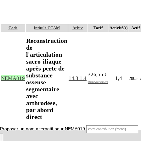
Code
Intitulé CCAM
Arbre
Tarif
Activité(s)
Actif
Reconstruction
de
l'articulation
sacro-iliaque
après perte de
326,55 €
substance
NEMA019
14.3.1.4
1,4
2005
osseuse
Remboursement
segmentaire
avec
arthrodèse,
par abord
direct
Proposer un nom alternatif pour NEMA019