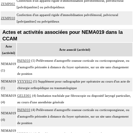
Confection d'un appareil rigide d'immobilisation pelvibifémoral, pelvibicrural
ZEMP002
[pelvibijambier] ou pelvibipédieux
Confection d'un appareil rigide d'immobilisation pelvifémoral, pelvicrural
ZEMP010
[pelvijambier] ou pelvipédieux
Actes et activités associées pour NEMA019 dans la
CCAM
Acte
Acte associé (activité)
(activité)
PAFA010
(1) Prélèvement d'autogreffe osseuse corticale ou corticospongieuse, ou
NEMA019
d'autogreffe périostée à distance du foyer opératoire, sur un site sans changement
(1)
de position
NEMA019
YYYY012
(1) Supplément pour radiographie per opératoire au cours d'un acte de
(1)
chirurgie orthopédique ou traumatologique
NEMA019
GELE001
(4) Intubation trachéale par fibroscopie ou dispositif laryngé particulier,
(4)
au cours d'une anesthésie générale
PAFA010
(4) Prélèvement d'autogreffe osseuse corticale ou corticospongieuse, ou
NEMA019
d'autogreffe périostée à distance du foyer opératoire, sur un site sans changement
(4)
de position
NEMA019