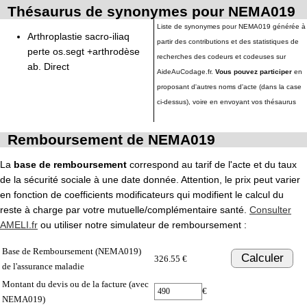
Thésaurus de synonymes pour NEMA019
Liste de synonymes pour NEMA019 générée à
Arthroplastie sacro-iliaq
partir des contributions et des statistiques de
perte os.segt +arthrodèse
recherches des codeurs et codeuses sur
ab. Direct
AideAuCodage.fr.
Vous pouvez participer
en
proposant d'autres noms d'acte (dans la case
ci-dessus), voire en envoyant vos thésaurus
Remboursement de NEMA019
La
base de remboursement
correspond au tarif de l'acte et du taux
de la sécurité sociale à une date donnée. Attention, le prix peut varier
en fonction de coefficients modificateurs qui modifient le calcul du
reste à charge par votre mutuelle/complémentaire santé.
Consulter
AMELI.fr
ou utiliser notre simulateur de remboursement :
Base de Remboursement (NEMA019)
Calculer
326.55 €
de l'assurance maladie
Montant du devis ou de la facture (avec
€
NEMA019)