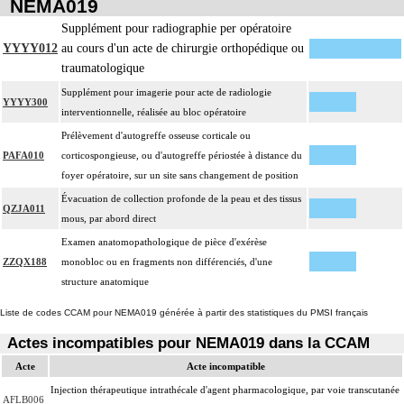
La suture de muscle ou de tendon inclut l'immobilisation par appareillage
NEMA019
14
externe ou par arthrorise.
Supplément pour radiographie per opératoire
L'arthrodèse inclut l'ostéosynthèse, le prélèvement in situ d'autogreffe osseuse,
YYYY012
au cours d'un acte de chirurgie orthopédique ou
14
et/ou la contention par appareillage externe.
traumatologique
La libération mobilisatrice d'une articulation [arthrolyse] inclut la capsulotomie
Supplément pour imagerie pour acte de radiologie
YYYY300
14
articulaire, la libération de tendon périarticulaire et la résection d'ostéophyte et
interventionnelle, réalisée au bloc opératoire
de butoir osseux.
Prélèvement d'autogreffe osseuse corticale ou
L'arthroplastie inclut la réparation de l'appareil capsuloligamentaire par suture
PAFA010
corticospongieuse, ou d'autogreffe périostée à distance du
14
ou plastie, la stabilisation de l'articulation [arthrorise] par matériel et/ou
foyer opératoire, sur un site sans changement de position
contention par appareillage rigide externe.
Évacuation de collection profonde de la peau et des tissus
QZJA011
L'évacuation de collection articulaire inclut le lavage de l'articulation, avec ou
mous, par abord direct
14
sans drainage.
Examen anatomopathologique de pièce d'exérèse
La reconstruction osseuse ou articulaire par greffe, transplant ou matériau inerte
ZZQX188
monobloc ou en fragments non différenciés, d'une
14
non prothétique inclut l'ostéosynthèse.
structure anatomique
La réduction d'une luxation, par abord direct inclut la réparation de l'appareil
Liste de codes CCAM pour NEMA019 générée à partir des statistiques du PMSI français
capsuloligamentaire de l'articulation par suture ou plastie, la stabilisation de
14
l'articulation [arthrorise] par matériel et/ou la contention par appareillage rigide
Actes incompatibles pour NEMA019 dans la CCAM
externe.
Acte
Acte incompatible
14
L'ostéotomie inclut l'ostéosynthèse et/ou la contention par appareillage externe.
Injection thérapeutique intrathécale d'agent pharmacologique, par voie transcutanée
AFLB006