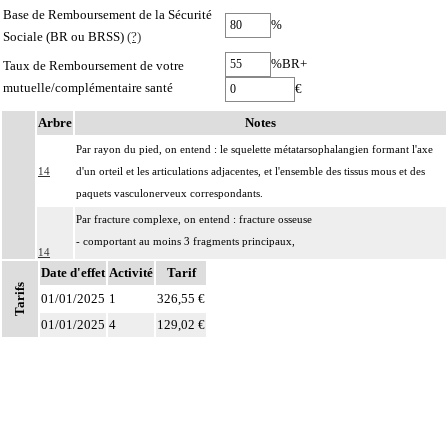
Base de Remboursement de la Sécurité
%
Sociale (BR ou BRSS)
(?)
%BR+
Taux de Remboursement de votre
mutuelle/complémentaire santé
€
Arbre
Notes
Par rayon du pied, on entend : le squelette métatarsophalangien formant l'axe
14
d'un orteil et les articulations adjacentes, et l'ensemble des tissus mous et des
paquets vasculonerveux correspondants.
Par fracture complexe, on entend : fracture osseuse
- comportant au moins 3 fragments principaux,
14
- incoercible après réduction,
Date d'effet
Activité
Tarif
- avec enfoncement ostéochondral nécessitant un geste de relèvement.
Tarifs
01/01/2025
1
326,55 €
Par nettoyage d'une articulation [debridement], on entend :
01/01/2025
4
129,02 €
- résection localisée de synoviale, de replis synoviaux et/ou d'ostéophytes
14
- ablation de corps étrangers intraarticulaires, de fragments fibrocartilagineux
et/ou d'autres chondropathies localisées.
Par exérèse partielle d'un os, on entend :
- exérèse de fragment osseux, sans interruption de la continuité osseuse
14
- exérèse de lésion osseuse de surface : résection d'exostose ostéogénique,