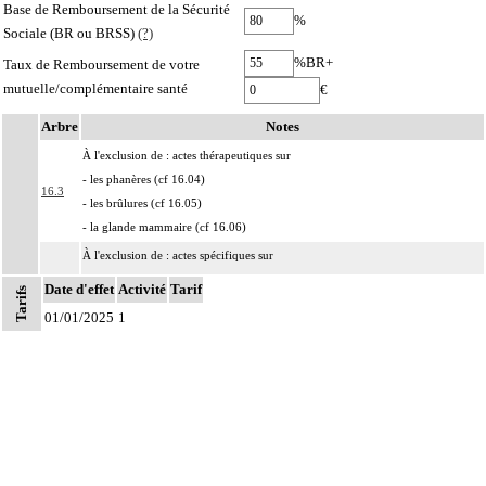
Base de Remboursement de la Sécurité
%
Sociale (BR ou BRSS)
(?)
%BR+
Taux de Remboursement de votre
mutuelle/complémentaire santé
€
Arbre
Notes
À l'exclusion de : actes thérapeutiques sur
- les phanères (cf 16.04)
16.3
- les brûlures (cf 16.05)
- la glande mammaire (cf 16.06)
À l'exclusion de : actes spécifiques sur
- la paupière et le sourcil (cf chapitre 02)
Date d'effet
Activité
Tarif
Tarifs
- l'auricule (cf chapitre 03)
01/01/2025
1
16
- le nez (cf chapitre 06)
Notes
- la lèvre (cf chapitre 07)
- la région périanale (cf chapitre 07)
- les organes génitaux externes et le périnée (cf chapitre 08)
Par atteinte superficielle [susfasciale] de la peau, on entend : toute atteinte de
16
l'épiderme, du derme et/ou du tissu cellulaire souscutané ne dépassant pas le
fascia superficiel.