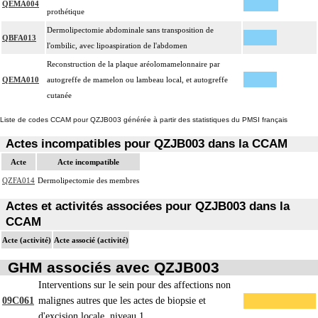
QEMA004
prothétique
Dermolipectomie abdominale sans transposition de
QBFA013
l'ombilic, avec lipoaspiration de l'abdomen
Reconstruction de la plaque aréolomamelonnaire par
QEMA010
autogreffe de mamelon ou lambeau local, et autogreffe
cutanée
Liste de codes CCAM pour QZJB003 générée à partir des statistiques du PMSI français
Actes incompatibles pour QZJB003 dans la CCAM
Acte
Acte incompatible
QZFA014
Dermolipectomie des membres
Actes et activités associées pour QZJB003 dans la
CCAM
Acte (activité)
Acte associé (activité)
GHM associés avec QZJB003
Interventions sur le sein pour des affections non
09C061
malignes autres que les actes de biopsie et
d'excision locale, niveau 1