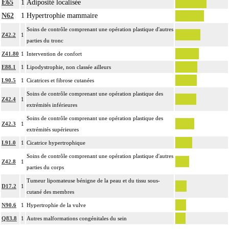
E65
1
Adiposité localisée
N62
1
Hypertrophie mammaire
Soins de contrôle comprenant une opération plastique d'autres
Z42.2
1
parties du tronc
Z41.80
1
Intervention de confort
E88.1
1
Lipodystrophie, non classée ailleurs
L90.5
1
Cicatrices et fibrose cutanées
Soins de contrôle comprenant une opération plastique des
Z42.4
1
extrémités inférieures
Soins de contrôle comprenant une opération plastique des
Z42.3
1
extrémités supérieures
L91.0
1
Cicatrice hypertrophique
Soins de contrôle comprenant une opération plastique d'autres
Z42.8
1
parties du corps
Tumeur lipomateuse bénigne de la peau et du tissu sous-
D17.2
1
cutané des membres
N90.6
1
Hypertrophie de la vulve
Q83.8
1
Autres malformations congénitales du sein