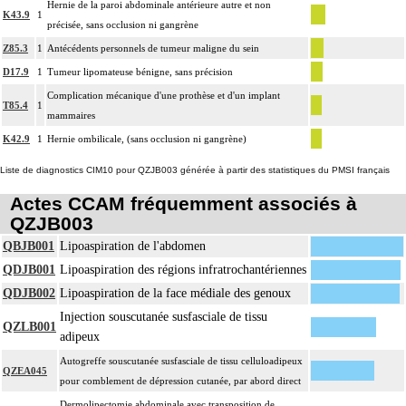
Hernie de la paroi abdominale antérieure autre et non
K43.9
1
précisée, sans occlusion ni gangrène
Z85.3
1
Antécédents personnels de tumeur maligne du sein
D17.9
1
Tumeur lipomateuse bénigne, sans précision
Complication mécanique d'une prothèse et d'un implant
T85.4
1
mammaires
K42.9
1
Hernie ombilicale, (sans occlusion ni gangrène)
Liste de diagnostics CIM10 pour QZJB003 générée à partir des statistiques du PMSI français
Actes CCAM fréquemment associés à
QZJB003
QBJB001
Lipoaspiration de l'abdomen
QDJB001
Lipoaspiration des régions infratrochantériennes
QDJB002
Lipoaspiration de la face médiale des genoux
Injection souscutanée susfasciale de tissu
QZLB001
adipeux
Autogreffe souscutanée susfasciale de tissu celluloadipeux
QZEA045
pour comblement de dépression cutanée, par abord direct
Dermolipectomie abdominale avec transposition de