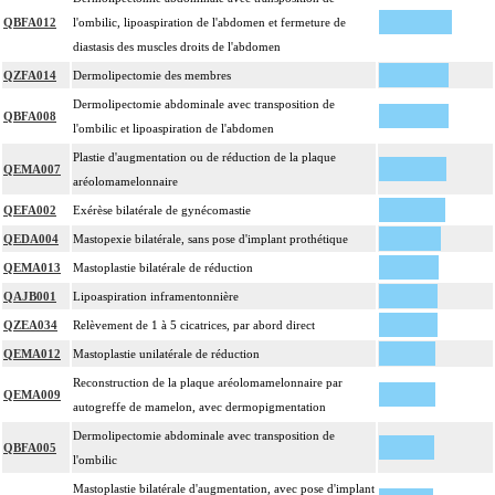
QBFA012
l'ombilic, lipoaspiration de l'abdomen et fermeture de
diastasis des muscles droits de l'abdomen
QZFA014
Dermolipectomie des membres
Dermolipectomie abdominale avec transposition de
QBFA008
l'ombilic et lipoaspiration de l'abdomen
Plastie d'augmentation ou de réduction de la plaque
QEMA007
aréolomamelonnaire
QEFA002
Exérèse bilatérale de gynécomastie
QEDA004
Mastopexie bilatérale, sans pose d'implant prothétique
QEMA013
Mastoplastie bilatérale de réduction
QAJB001
Lipoaspiration inframentonnière
QZEA034
Relèvement de 1 à 5 cicatrices, par abord direct
QEMA012
Mastoplastie unilatérale de réduction
Reconstruction de la plaque aréolomamelonnaire par
QEMA009
autogreffe de mamelon, avec dermopigmentation
Dermolipectomie abdominale avec transposition de
QBFA005
l'ombilic
Mastoplastie bilatérale d'augmentation, avec pose d'implant