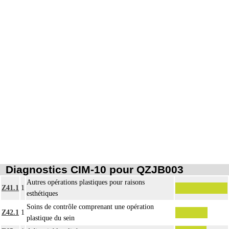
Par atteinte profonde de la peau et des tissus mous, on entend : atteinte
16
pluritissulaire de la peau et des tissus mous, atteignant le fascia superficiel
[fasciale] ou le dépassant [sousfasciale].
Diagnostics CIM-10 pour QZJB003
Autres opérations plastiques pour raisons
Z41.1
1
esthétiques
Soins de contrôle comprenant une opération
Z42.1
1
plastique du sein