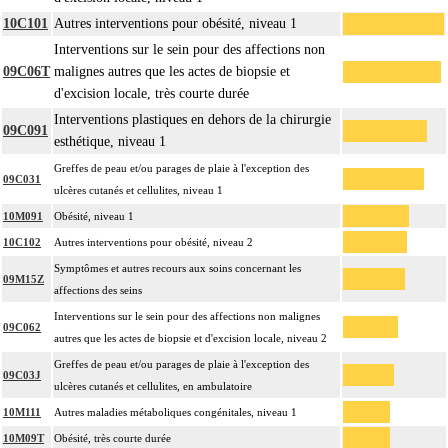
10C101
Autres interventions pour obésité, niveau 1
Interventions sur le sein pour des affections non
09C06T
malignes autres que les actes de biopsie et
d'excision locale, très courte durée
Interventions plastiques en dehors de la chirurgie
09C091
esthétique, niveau 1
Greffes de peau et/ou parages de plaie à l'exception des
09C031
ulcères cutanés et cellulites, niveau 1
10M091
Obésité, niveau 1
10C102
Autres interventions pour obésité, niveau 2
Symptômes et autres recours aux soins concernant les
09M15Z
affections des seins
Interventions sur le sein pour des affections non malignes
09C062
autres que les actes de biopsie et d'excision locale, niveau 2
Greffes de peau et/ou parages de plaie à l'exception des
09C03J
ulcères cutanés et cellulites, en ambulatoire
10M111
Autres maladies métaboliques congénitales, niveau 1
10M09T
Obésité, très courte durée