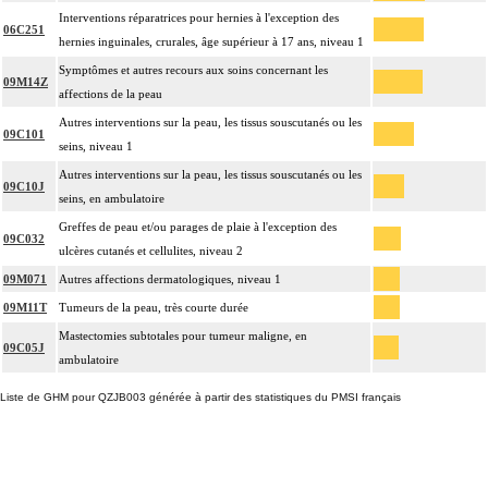
Interventions réparatrices pour hernies à l'exception des
06C251
hernies inguinales, crurales, âge supérieur à 17 ans, niveau 1
Symptômes et autres recours aux soins concernant les
09M14Z
affections de la peau
Autres interventions sur la peau, les tissus souscutanés ou les
09C101
seins, niveau 1
Autres interventions sur la peau, les tissus souscutanés ou les
09C10J
seins, en ambulatoire
Greffes de peau et/ou parages de plaie à l'exception des
09C032
ulcères cutanés et cellulites, niveau 2
09M071
Autres affections dermatologiques, niveau 1
09M11T
Tumeurs de la peau, très courte durée
Mastectomies subtotales pour tumeur maligne, en
09C05J
ambulatoire
Liste de GHM pour QZJB003 générée à partir des statistiques du PMSI français