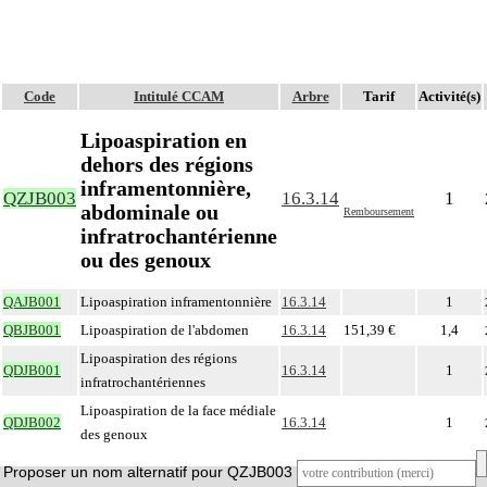
Code
Intitulé CCAM
Arbre
Tarif
Activité(s)
Lipoaspiration en
dehors des régions
inframentonnière,
QZJB003
16.3.14
1
abdominale ou
Remboursement
infratrochantérienne
ou des genoux
QAJB001
Lipoaspiration inframentonnière
16.3.14
1
QBJB001
Lipoaspiration de l'abdomen
16.3.14
151,39 €
1,4
Lipoaspiration des régions
QDJB001
16.3.14
1
infratrochantériennes
Lipoaspiration de la face médiale
QDJB002
16.3.14
1
des genoux
Proposer un nom alternatif pour QZJB003