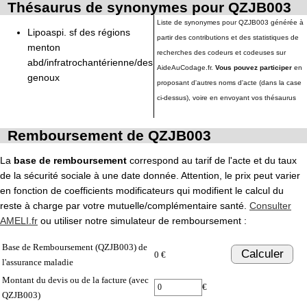
Thésaurus de synonymes pour QZJB003
Liste de synonymes pour QZJB003 générée à
Lipoaspi. sf des régions
partir des contributions et des statistiques de
menton
recherches des codeurs et codeuses sur
abd/infratrochantérienne/des
AideAuCodage.fr.
Vous pouvez participer
en
genoux
proposant d'autres noms d'acte (dans la case
ci-dessus), voire en envoyant vos thésaurus
Remboursement de QZJB003
La
base de remboursement
correspond au tarif de l'acte et du taux
de la sécurité sociale à une date donnée. Attention, le prix peut varier
en fonction de coefficients modificateurs qui modifient le calcul du
reste à charge par votre mutuelle/complémentaire santé.
Consulter
AMELI.fr
ou utiliser notre simulateur de remboursement :
Base de Remboursement (QZJB003) de
Calculer
0 €
l'assurance maladie
Montant du devis ou de la facture (avec
€
QZJB003)