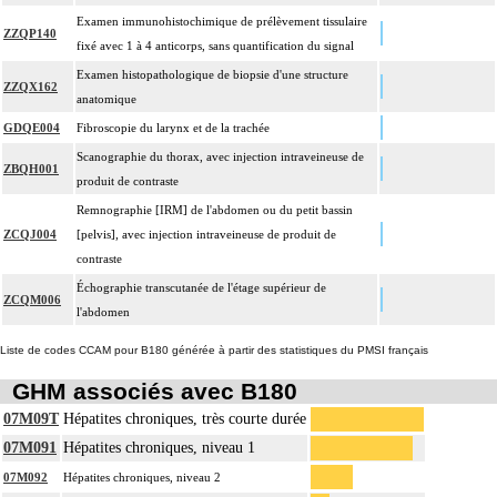
Examen immunohistochimique de prélèvement tissulaire
ZZQP140
fixé avec 1 à 4 anticorps, sans quantification du signal
Examen histopathologique de biopsie d'une structure
ZZQX162
anatomique
GDQE004
Fibroscopie du larynx et de la trachée
Scanographie du thorax, avec injection intraveineuse de
ZBQH001
produit de contraste
Remnographie [IRM] de l'abdomen ou du petit bassin
ZCQJ004
[pelvis], avec injection intraveineuse de produit de
contraste
Échographie transcutanée de l'étage supérieur de
ZCQM006
l'abdomen
Liste de codes CCAM pour B180 générée à partir des statistiques du PMSI français
GHM associés avec B180
07M09T
Hépatites chroniques, très courte durée
07M091
Hépatites chroniques, niveau 1
07M092
Hépatites chroniques, niveau 2