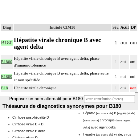
Diag
Intitulé CIM10
Sév.
Actif
DP
Hépatite virale chronique B avec
B180
1
oui
oui
agent delta
Hépatite virale chronique B avec agent delta, phase
B1800
1
oui
oui
d'immunotolérance
Hépatite virale chronique B avec agent delta, phase autre
B1809
1
oui
oui
et non spécifiée
B18
Hépatite virale chronique
1
oui
non
Proposer un nom alternatif pour B180
Thésaurus de diagnostics synonymes pour B180
Hépatite
B
(au cours de)
(aiguë)
(virale)
Cirrhose post-hépatite D
chronique
(sans coma)
(sans agent
Cirrhose virale B + D
avec agent delta
delta)
Cirrhose virale B delta
Hépatite
virale, virus
(au cours de)
Cirrhose virale D