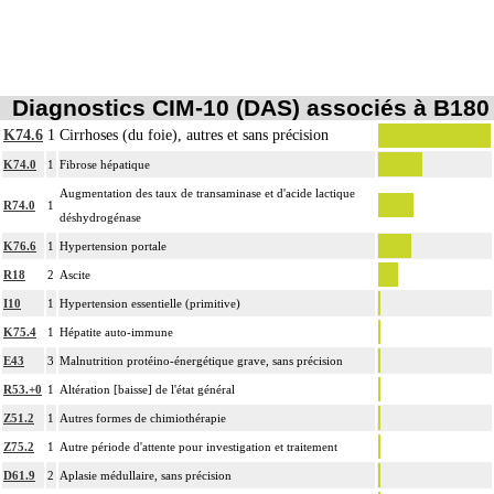
Diagnostics CIM-10 (DAS) associés à B180
K74.6
1
Cirrhoses (du foie), autres et sans précision
K74.0
1
Fibrose hépatique
Augmentation des taux de transaminase et d'acide lactique
R74.0
1
déshydrogénase
K76.6
1
Hypertension portale
R18
2
Ascite
I10
1
Hypertension essentielle (primitive)
K75.4
1
Hépatite auto-immune
E43
3
Malnutrition protéino-énergétique grave, sans précision
R53.+0
1
Altération [baisse] de l'état général
Z51.2
1
Autres formes de chimiothérapie
Z75.2
1
Autre période d'attente pour investigation et traitement
D61.9
2
Aplasie médullaire, sans précision