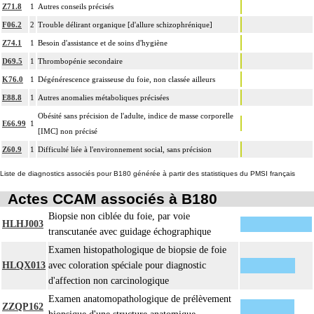
Z71.8
1
Autres conseils précisés
F06.2
2
Trouble délirant organique [d'allure schizophrénique]
Z74.1
1
Besoin d'assistance et de soins d'hygiène
D69.5
1
Thrombopénie secondaire
K76.0
1
Dégénérescence graisseuse du foie, non classée ailleurs
E88.8
1
Autres anomalies métaboliques précisées
Obésité sans précision de l'adulte, indice de masse corporelle
E66.99
1
[IMC] non précisé
Z60.9
1
Difficulté liée à l'environnement social, sans précision
Liste de diagnostics associés pour B180 générée à partir des statistiques du PMSI français
Actes CCAM associés à B180
Biopsie non ciblée du foie, par voie
HLHJ003
transcutanée avec guidage échographique
Examen histopathologique de biopsie de foie
HLQX013
avec coloration spéciale pour diagnostic
d'affection non carcinologique
Examen anatomopathologique de prélèvement
ZZQP162