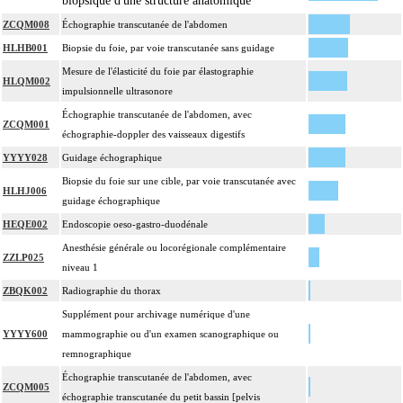
biopsique d'une structure anatomique
ZCQM008
Échographie transcutanée de l'abdomen
HLHB001
Biopsie du foie, par voie transcutanée sans guidage
Mesure de l'élasticité du foie par élastographie
HLQM002
impulsionnelle ultrasonore
Échographie transcutanée de l'abdomen, avec
ZCQM001
échographie-doppler des vaisseaux digestifs
YYYY028
Guidage échographique
Biopsie du foie sur une cible, par voie transcutanée avec
HLHJ006
guidage échographique
HEQE002
Endoscopie oeso-gastro-duodénale
Anesthésie générale ou locorégionale complémentaire
ZZLP025
niveau 1
ZBQK002
Radiographie du thorax
Supplément pour archivage numérique d'une
YYYY600
mammographie ou d'un examen scanographique ou
remnographique
Échographie transcutanée de l'abdomen, avec
ZCQM005
échographie transcutanée du petit bassin [pelvis