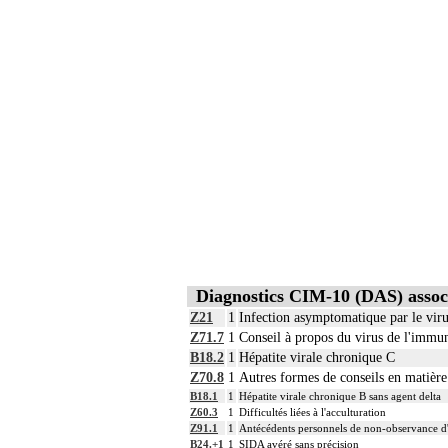
Diagnostics CIM-10 (DAS) assoc
Z21
1
Infection asymptomatique par le vi
Z71.7
1
Conseil à propos du virus de l'imm
B18.2
1
Hépatite virale chronique C
Z70.8
1
Autres formes de conseils en matière
B18.1
1
Hépatite virale chronique B sans agent delta
Z60.3
1
Difficultés liées à l'acculturation
Z91.1
1
Antécédents personnels de non-observance d'
B24.+1
1
SIDA avéré sans précision