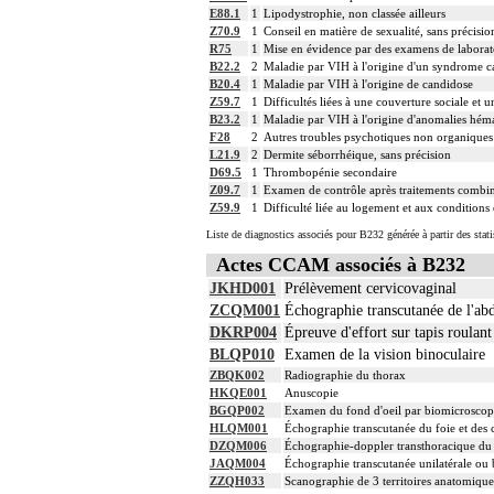
E88.1
1
Lipodystrophie, non classée ailleurs
Z70.9
1
Conseil en matière de sexualité, sans précisio
R75
1
Mise en évidence par des examens de labora
B22.2
2
Maladie par VIH à l'origine d'un syndrome c
B20.4
1
Maladie par VIH à l'origine de candidose
Z59.7
1
Difficultés liées à une couverture sociale et u
B23.2
1
Maladie par VIH à l'origine d'anomalies héma
F28
2
Autres troubles psychotiques non organiques
L21.9
2
Dermite séborrhéique, sans précision
D69.5
1
Thrombopénie secondaire
Z09.7
1
Examen de contrôle après traitements combiné
Z59.9
1
Difficulté liée au logement et aux conditions
Liste de diagnostics associés pour B232 générée à partir des stat
Actes CCAM associés à B232
JKHD001
Prélèvement cervicovaginal
ZCQM001
Échographie transcutanée de l'ab
DKRP004
Épreuve d'effort sur tapis roulan
BLQP010
Examen de la vision binoculaire
ZBQK002
Radiographie du thorax
HKQE001
Anuscopie
BGQP002
Examen du fond d'oeil par biomicroscopi
HLQM001
Échographie transcutanée du foie et des c
DZQM006
Échographie-doppler transthoracique du c
JAQM004
Échographie transcutanée unilatérale ou b
ZZQH033
Scanographie de 3 territoires anatomiques