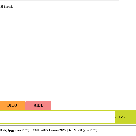
SI français
(CIM)
 (fr) (
maj
mars 2025) + CMA v2025.1 (mars 2025) | GHM v30 (juin 2025)