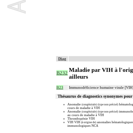
Diag
Maladie par VIH à l'orig
B232
ailleurs
B23
Immunodéficience humaine virale [VIH], 
Thésaurus de diagnostics synonymes pour
Anomalie
hématolog
(congénitale)
(type non précisé)
cours de maladie à VIH
Anomalie
immunolo
(congénitale)
(type non précisé)
au cours de maladie à VIH
Thrombopénie VIH
VIH VIH
anomalies hématologiques
(à origine de)
immunologiques NCA