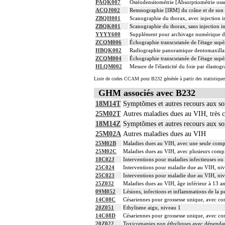
PAQK007
Ostéodensitométrie [Absorptiométrie osse
ACQJ002
Remnographie [IRM] du crâne et de son co
ZBQH001
Scanographie du thorax, avec injection i
ZBQK001
Scanographie du thorax, sans injection in
YYYY600
Supplément pour archivage numérique 
ZCQM006
Échographie transcutanée de l'étage sup
HBQK002
Radiographie panoramique dentomaxilla
ZCQM004
Échographie transcutanée de l'étage supé
HLQM002
Mesure de l'élasticité du foie par élastog
Liste de codes CCAM pour B232 générée à partir des statistique
GHM associés avec B232
18M14T
Symptômes et autres recours aux so
25M02T
Autres maladies dues au VIH, très 
18M14Z
Symptômes et autres recours aux s
25M02A
Autres maladies dues au VIH
25M02B
Maladies dues au VIH, avec une seule compl
25M02C
Maladies dues au VIH, avec plusieurs compli
18C02J
Interventions pour maladies infectieuses ou 
25C024
Interventions pour maladie due au VIH, ni
25C023
Interventions pour maladie due au VIH, ni
25Z032
Maladies dues au VIH, âge inférieur à 13 an
09M052
Lésions, infections et inflammations de la p
14C08C
Césariennes pour grossesse unique, avec co
20Z051
Ethylisme aigu, niveau 1
14C08D
Césariennes pour grossesse unique, avec co
20Z022
Toxicomanies non éthyliques avec dépenda