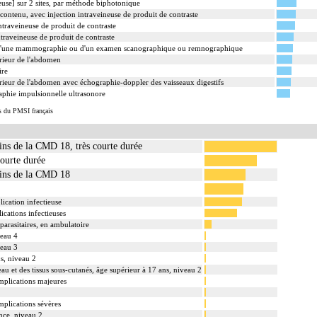
use] sur 2 sites, par méthode biphotonique
ntenu, avec injection intraveineuse de produit de contraste
ntraveineuse de produit de contraste
traveineuse de produit de contraste
d'une mammographie ou d'un examen scanographique ou remnographique
érieur de l'abdomen
ire
rieur de l'abdomen avec échographie-doppler des vaisseaux digestifs
raphie impulsionnelle ultrasonore
s du PMSI français
ins de la CMD 18, très courte durée
courte durée
oins de la CMD 18
ication infectieuse
cations infectieuses
parasitaires, en ambulatoire
veau 4
veau 3
s, niveau 2
eau et des tissus sous-cutanés, âge supérieur à 17 ans, niveau 2
mplications majeures
mplications sévères
nce, niveau 2