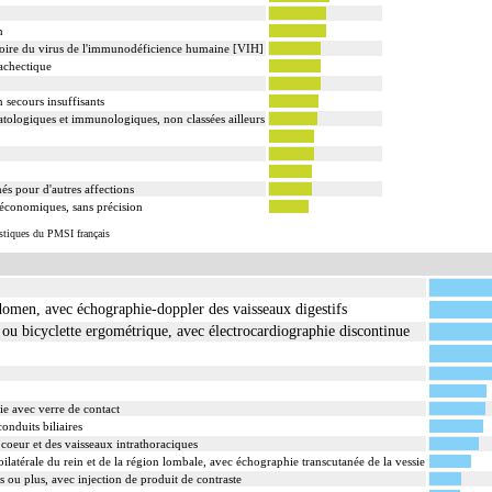
n
toire du virus de l'immunodéficience humaine [VIH]
achectique
n secours insuffisants
tologiques et immunologiques, non classées ailleurs
s pour d'autres affections
 économiques, sans précision
istiques du PMSI français
domen, avec échographie-doppler des vaisseaux digestifs
t ou bicyclette ergométrique, avec électrocardiographie discontinue
e avec verre de contact
onduits biliaires
oeur et des vaisseaux intrathoraciques
ilatérale du rein et de la région lombale, avec échographie transcutanée de la vessie
 ou plus, avec injection de produit de contraste