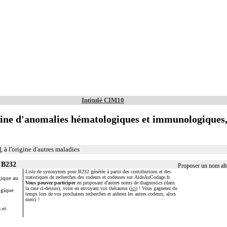
Intitulé CIM10
ine d'anomalies hématologiques et immunologiques,
à l'origine d'autres maladies
 B232
Proposer un nom alt
Liste de synonymes pour B232 générée à partir des contributions et des
statistiques de recherches des codeurs et codeuses sur AideAuCodage.fr.
ique au
Vous pouvez participer
en proposant d'autres noms de diagnostics (dans
la case ci-dessus), voire en envoyant vos thésaurus (
ici
) ! Vous gagnerez du
gique
temps lors de vos prochaines recherches et aiderez les autres codeurs, alors
merci !
 et