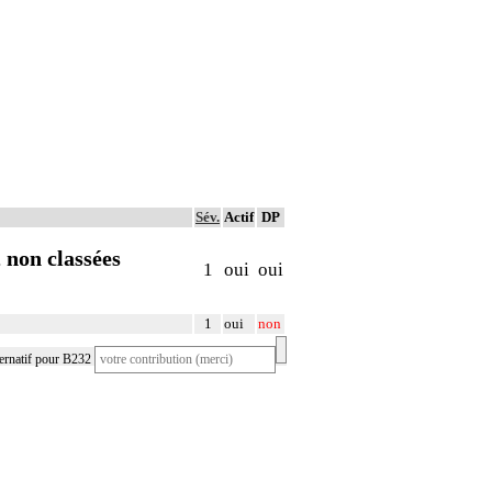
Sév.
Actif
DP
 non classées
1
oui
oui
1
oui
non
ernatif pour B232