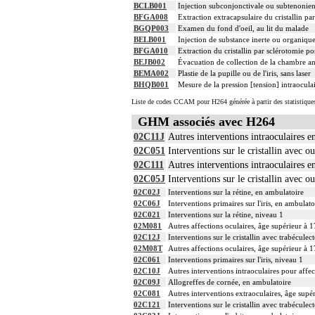
BCLB001
Injection subconjonctivale ou subtenonien
BFGA008
Extraction extracapsulaire du cristallin par
BGQP003
Examen du fond d'oeil, au lit du malade
BELB001
Injection de substance inerte ou organiqu
BFGA010
Extraction du cristallin par sclérotomie p
BEJB002
Évacuation de collection de la chambre ant
BEMA002
Plastie de la pupille ou de l'iris, sans laser
BHQB001
Mesure de la pression [tension] intraocula
Liste de codes CCAM pour H264 générée à partir des statistique
GHM associés avec H264
02C11J
Autres interventions intraoculaires e
02C051
Interventions sur le cristallin avec o
02C111
Autres interventions intraoculaires e
02C05J
Interventions sur le cristallin avec o
02C02J
Interventions sur la rétine, en ambulatoire
02C06J
Interventions primaires sur l'iris, en ambulato
02C021
Interventions sur la rétine, niveau 1
02M081
Autres affections oculaires, âge supérieur à 1
02C12J
Interventions sur le cristallin avec trabécule
02M08T
Autres affections oculaires, âge supérieur à 1
02C061
Interventions primaires sur l'iris, niveau 1
02C10J
Autres interventions intraoculaires pour affe
02C09J
Allogreffes de cornée, en ambulatoire
02C081
Autres interventions extraoculaires, âge supé
02C121
Interventions sur le cristallin avec trabécule