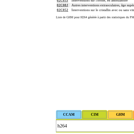
02C03J
Interventions sur l'orbite, en ambulatoire
02C08J
Autres interventions extraoculaires, âge supé
02C052
Interventions sur le cristallin avec ou sans vi
Liste de GHM pour H264 générée à partir des statistiques du PM