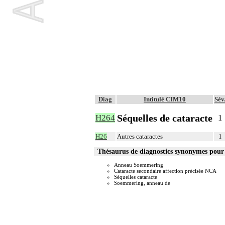
Diag
Intitulé CIM10
Sév
Séquelles de cataracte
H264
1
H26
Autres cataractes
1
Thésaurus de diagnostics synonymes pou
Anneau Soemmering
Cataracte secondaire affection précisée NCA
Séquelles cataracte
Soemmering, anneau de