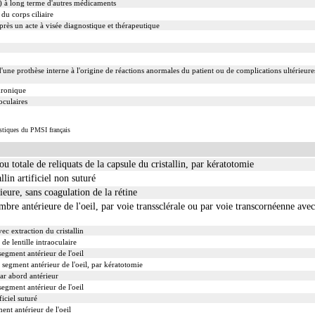
e) à long terme d'autres médicaments
 du corps ciliaire
après un acte à visée diagnostique et thérapeutique
'une prothèse interne à l'origine de réactions anormales du patient ou de complications ultérieure
hronique
oculaires
istiques du PMSI français
u totale de reliquats de la capsule du cristallin, par kératotomie
llin artificiel non suturé
eure, sans coagulation de la rétine
bre antérieure de l'oeil, par voie transsclérale ou par voie transcornéenne avec
ec extraction du cristallin
 de lentille intraoculaire
egment antérieur de l'oeil
 segment antérieur de l'oeil, par kératotomie
ar abord antérieur
egment antérieur de l'oeil
ficiel suturé
ent antérieur de l'oeil