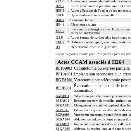
Z92.2
1
Antécédents personnels d'utilisation (actuell
H21.5
1
Autres adhérences et perturbations de l'iris et
H59.8
1
Autres affections de l'oeil et de ses annexes 
E78.0
1
Hypercholestérolémie essentielle
H40.0
1
Glaucome limite
H54.4
1
Cécité monoculaire
Intervention chirurgicale avec implantation d
Y83.1
1
cours de l'intervention
I25.8
1
Autres formes de cardiopathie ischémique c
E10.3
2
Diabète sucré de type 1, avec complications 
I10
1
Hypertension essentielle (primitive)
Liste de diagnostics associés pour H264 générée à partir des stat
Actes CCAM associés à H264
BFPA002
Capsulotomie ou exérèse partielle o
BFLA001
Implantation secondaire d'un crista
BGFA001
Vitrectomie par sclérotomie postéri
Évacuation de collection de la cham
BEJB001
automatisée
BGFA011
Vitrectomie par sclérotomie postérieure, av
BFEA001
Repositionnement de cristallin artificiel ou
BFKA001
Changement de matériel implanté dans le s
BEPA001
Libération de synéchies et/ou de brides du
BGFA008
Vitrectomie mécanique complémentaire, p
BEGA004
Ablation secondaire de corps étranger du s
BFLA003
Implantation secondaire d'un cristallin arti
BFGA005
Ablation de matériel implanté dans le segm