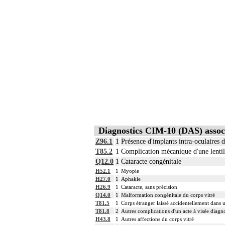
Diagnostics CIM-10 (DAS) assoc
Z96.1
1
Présence d'implants intra-oculaires de
T85.2
1
Complication mécanique d'une lentill
Q12.0
1
Cataracte congénitale
H52.1
1
Myopie
H27.0
1
Aphakie
H26.9
1
Cataracte, sans précision
Q14.0
1
Malformation congénitale du corps vitré
T81.5
1
Corps étranger laissé accidentellement dans u
T81.8
2
Autres complications d'un acte à visée diagno
H43.8
1
Autres affections du corps vitré