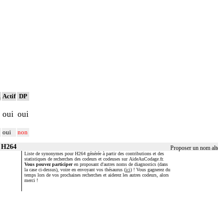
.
Actif
DP
oui
oui
oui
non
r H264
Proposer un nom alt
Liste de synonymes pour H264 générée à partir des contributions et des
statistiques de recherches des codeurs et codeuses sur AideAuCodage.fr.
Vous pouvez participer
en proposant d'autres noms de diagnostics (dans
la case ci-dessus), voire en envoyant vos thésaurus (
ici
) ! Vous gagnerez du
temps lors de vos prochaines recherches et aiderez les autres codeurs, alors
merci !