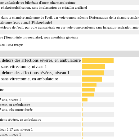
ne unilatérale ou bilatérale d'agent pharmacologique
 phakoémulsification, sans implantation de cristallin artificiel
e dans la chambre antérieure de l'oeil, par voie transcornéenne [Reformation de la chambre antéri
ostérieure [pars plana] [Phakophagie]
érieure de l'oeil, par voie transsclérale ou par voie transcornéenne sans irrigation-aspiration aut
ire [Tonométrie intraoculaire], sous anesthésie générale
s du PMSI français
n dehors des affections sévères, en ambulatoire
u sans vitrectomie, niveau 1
n dehors des affections sévères, niveau 1
u sans vitrectomie, en ambulatoire
ire
7 ans, niveau 1
ctomie, en ambulatoire
7 ans, très courte durée
ctions sévères, en ambulatoire
rieur à 17 ans, niveau 1
ctomie, niveau 1