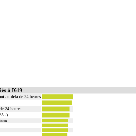
és à I619
ant au-delà de 24 heures
 de 24 heures
85.-)
ision