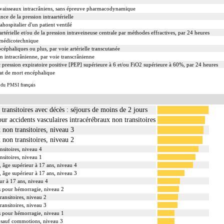
 vaisseaux intracrâniens, sans épreuve pharmacodynamique
ance de la pression intraartérielle
ahospitalier d'un patient ventilé
artérielle et/ou de la pression intraveineuse centrale par méthodes effractives, par 24 heures
c médicotechnique
céphaliques ou plus, par voie artérielle transcutanée
on intracrânienne, par voie transcrânienne
 pression expiratoire positive [PEP] supérieure à 6 et/ou FiO2 supérieure à 60%, par 24 heures
tat de mort encéphalique
s du PMSI français
transitoires avec décès : séjours de moins de 2 jours
our accidents vasculaires intracérébraux non transitoires
 non transitoires, niveau 3
 non transitoires, niveau 2
nsitoires, niveau 4
nsitoires, niveau 1
 âge supérieur à 17 ans, niveau 4
 âge supérieur à 17 ans, niveau 3
ur à 17 ans, niveau 4
s pour hémorragie, niveau 2
ransitoires, niveau 2
ransitoires, niveau 3
s pour hémorragie, niveau 1
, sauf commotions, niveau 3