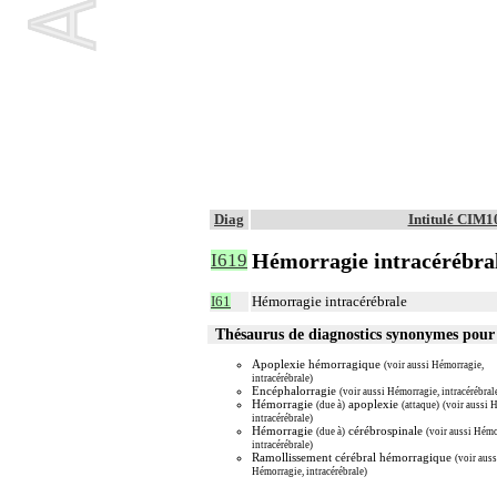
Diag
Intitulé CIM1
Hémorragie intracérébral
I619
I61
Hémorragie intracérébrale
Thésaurus de diagnostics synonymes pour
Apoplexie hémorragique
(voir aussi Hémorragie,
intracérébrale)
Encéphalorragie
(voir aussi Hémorragie, intracérébral
Hémorragie
apoplexie
(due à)
(attaque)
(voir aussi 
intracérébrale)
Hémorragie
cérébrospinale
(due à)
(voir aussi Hémo
intracérébrale)
Ramollissement cérébral hémorragique
(voir auss
Hémorragie, intracérébrale)