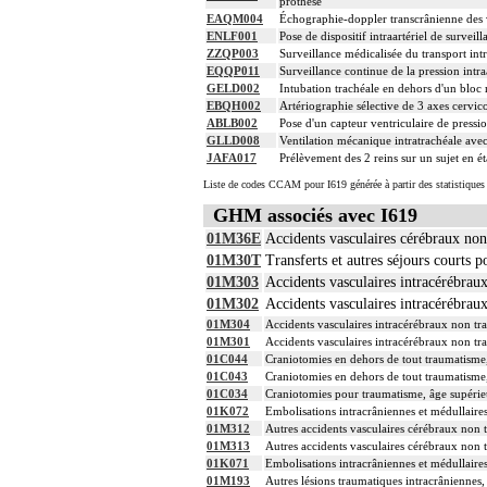
prothèse
EAQM004
Échographie-doppler transcrânienne des
ENLF001
Pose de dispositif intraartériel de surveill
ZZQP003
Surveillance médicalisée du transport intr
EQQP011
Surveillance continue de la pression intra
GELD002
Intubation trachéale en dehors d'un blo
EBQH002
Artériographie sélective de 3 axes cervico
ABLB002
Pose d'un capteur ventriculaire de pressi
GLLD008
Ventilation mécanique intratrachéale avec
JAFA017
Prélèvement des 2 reins sur un sujet en é
Liste de codes CCAM pour I619 générée à partir des statistique
GHM associés avec I619
01M36E
Accidents vasculaires cérébraux non 
01M30T
Transferts et autres séjours courts p
01M303
Accidents vasculaires intracérébraux
01M302
Accidents vasculaires intracérébraux
01M304
Accidents vasculaires intracérébraux non tra
01M301
Accidents vasculaires intracérébraux non tra
01C044
Craniotomies en dehors de tout traumatisme,
01C043
Craniotomies en dehors de tout traumatisme,
01C034
Craniotomies pour traumatisme, âge supérie
01K072
Embolisations intracrâniennes et médullaire
01M312
Autres accidents vasculaires cérébraux non t
01M313
Autres accidents vasculaires cérébraux non t
01K071
Embolisations intracrâniennes et médullaire
01M193
Autres lésions traumatiques intracrâniennes