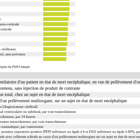
e
ous-corticale
orticale
x cérébraux
e), sans précision
istiques du PMSI français
ilatoire d'un patient en état de mort encéphalique, en vue de prélèvement d'o
ontenu, sans injection de produit de contraste
e total, chez un sujet en état de mort encéphalique
d'un prélèvement multiorgane, sur un sujet en état de mort encéphalique
s [Angioscanner cérébral]
al ventriculaire ou subdural, par voie transcrânienne
acrânienne, par 24 heures
ression intracrânienne, par voie transcrânienne
 traumatique, par craniotomie
 pression expiratoire positive [PEP] inférieure ou égale à 6 et FiO2 inférieure ou égale à 60%, p
rnée avec collerette sclérale au cours d'un prélèvement multiorgane sur un sujet en état de mort e