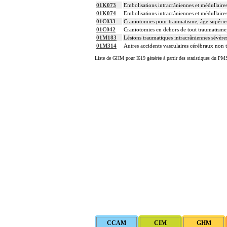
01K073
Embolisations intracrâniennes et médullaire
01K074
Embolisations intracrâniennes et médullaire
01C033
Craniotomies pour traumatisme, âge supérie
01C042
Craniotomies en dehors de tout traumatisme,
01M183
Lésions traumatiques intracrâniennes sévère
01M314
Autres accidents vasculaires cérébraux non t
Liste de GHM pour I619 générée à partir des statistiques du PMS