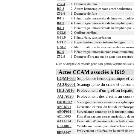
Z52.4
1
Donneur de rein
I60.8
2
Autres hémorragies sous-arachnoïdiennes
Z52.6
1
Donneur de foie
I61.5
4
Hémorragie intracérébrale intraventriculair
I61.0
4
Hémorragie intracérébrale hémisphérique, s
I61.1
3
Hémorragie intracérébrale hémisphérique, c
G93.6
2
Oedème cérébral
G81.9
2
Hémiplégie, sans précision
G93.2
2
Hypertension intracrânienne bénigne
Q28.2
2
Malformation artérioveineuse des vaisseau
I62.9
3
Hémorragie intracrânienne (non traumatiqu
Z52.9
1
Donneur d'organe ou de tissu non précisés
Liste de diagnostics associés pour I619 générée à partir des stat
Actes CCAM associés à I619
EQMF003
Suppléance hémodynamique et vent
ACQK001
Scanographie du crâne et de son c
HLFA016
Prélèvement d'un greffon hépatiqu
JAFA020
Prélèvement des 2 reins au cours 
EAQH002
Scanographie des vaisseaux encéphalique
ABCB001
Dérivation externe du liquide cérébrospin
ABQP001
Surveillance continue de la pression intr
ABLB003
Pose d'un capteur extraventriculaire de p
AAJA004
Évacuation d'hématome intracérébral non
GLLD015
Ventilation mécanique intratrachéale avec
Prélèvement unilatéral ou bilatéral de co
BDFA007