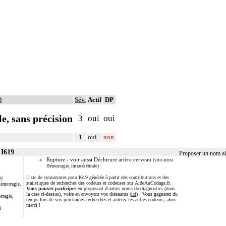
0
Sév.
Actif
DP
e, sans précision
3
oui
oui
1
oui
non
 I619
Proposer un nom alt
Rupture - voir aussi Déchirure artère cerveau
(voir aussi
Hémorragie, intracérébrale)
Liste de synonymes pour I619 générée à partir des contributions et des
e)
statistiques de recherches des codeurs et codeuses sur AideAuCodage.fr.
Hémorragie,
Vous pouvez participer
en proposant d'autres noms de diagnostics (dans
la case ci-dessus), voire en envoyant vos thésaurus (
ici
) ! Vous gagnerez du
rragie,
temps lors de vos prochaines recherches et aiderez les autres codeurs, alors
merci !
i