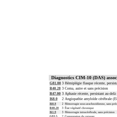
Diagnostics CIM-10 (DAS) associ
G81.00
3
Hémiplégie flasque récente, persist
R40.28
3
Coma, autre et sans précision
R47.00
3
Aphasie récente, persistant au-delà
I68.0
2
Angiopathie amyloïde cérébrale (E
I60.9
2
Hémorragie sous-arachnoïdienne, sans préc
R40.20
3
État végétatif chronique
I61.9
3
Hémorragie intracérébrale, sans précision
G93.5
2
Compression du cerveau