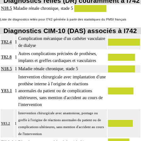
Diagnostics reliés (DR) couramment à I742
N18.5
Maladie rénale chronique, stade 5
Liste de diagnostics reliés pour I742 générée à partir des statistiques du PMSI français
Diagnostics CIM-10 (DAS) associés à I742
Complication mécanique d'un cathéter vasculaire
T82.4
1
de dialyse
Autres complications précisées de prothèses,
T82.8
1
implants et greffes cardiaques et vasculaires
N18.5
1
Maladie rénale chronique, stade 5
Intervention chirurgicale avec implantation d'une
prothèse interne à l'origine de réactions
Y83.1
1
anormales du patient ou de complications
ultérieures, sans mention d'accident au cours de
l'intervention
Intervention chirurgicale avec anastomose, pontage ou
greffe à l'origine de réactions anormales du patient ou de
Y83.2
1
complications ultérieures, sans mention d'accident au cours
de l'intervention