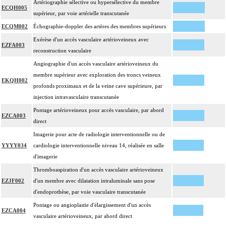
Artériographie sélective ou hypersélective du membre
ECQH005
supérieur, par voie artérielle transcutanée
ECQM002
Échographie-doppler des artères des membres supérieurs
Exérèse d'un accès vasculaire artérioveineux avec
EZFA003
reconstruction vasculaire
Angiographie d'un accès vasculaire artérioveineux du
membre supérieur avec exploration des troncs veineux
EKQH002
profonds proximaux et de la veine cave supérieure, par
injection intravasculaire transcutanée
Pontage artérioveineux pour accès vasculaire, par abord
EZCA003
direct
Imagerie pour acte de radiologie interventionnelle ou de
YYYY034
cardiologie interventionnelle niveau 14, réalisée en salle
d'imagerie
Thromboaspiration d'un accès vasculaire artérioveineux
EZJF002
d'un membre avec dilatation intraluminale sans pose
d'endoprothèse, par voie vasculaire transcutanée
Pontage ou angioplastie d'élargissement d'un accès
EZCA004
vasculaire artérioveineux, par abord direct