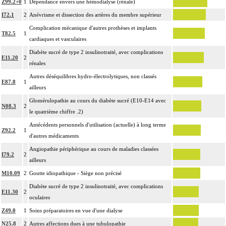
Z99.2+0
1
Dépendance envers une hémodialyse (rénale)
I72.1
2
Anévrisme et dissection des artères du membre supérieur
Complication mécanique d'autres prothèses et implants
T82.5
1
cardiaques et vasculaires
Diabète sucré de type 2 insulinotraité, avec complications
E11.20
2
rénales
Autres déséquilibres hydro-électrolytiques, non classés
E87.8
1
ailleurs
Glomérulopathie au cours du diabète sucré (E10-E14 avec
N08.3
2
le quatrième chiffre .2)
Antécédents personnels d'utilisation (actuelle) à long terme
Z92.2
1
d'autres médicaments
Angiopathie périphérique au cours de maladies classées
I79.2
2
ailleurs
M10.09
2
Goutte idiopathique - Siège non précisé
Diabète sucré de type 2 insulinotraité, avec complications
E11.30
2
oculaires
Z49.0
1
Soins préparatoires en vue d'une dialyse
N25.8
2
Autres affections dues à une tubulopathie