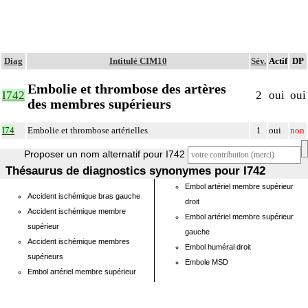
Diag
Intitulé CIM10
Sév.
Actif
DP
Embolie et thrombose des artères
I742
2
oui
oui
des membres supérieurs
I74
Embolie et thrombose artérielles
1
oui
non
Proposer un nom alternatif pour I742
Thésaurus de diagnostics synonymes pour I742
Embol artériel membre supérieur
Accident ischémique bras gauche
droit
Accident ischémique membre
Embol artériel membre supérieur
supérieur
gauche
Accident ischémique membres
Embol huméral droit
supérieurs
Embole MSD
Embol artériel membre supérieur