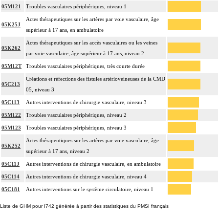
05M121
Troubles vasculaires périphériques, niveau 1
Actes thérapeutiques sur les artères par voie vasculaire, âge
05K25J
supérieur à 17 ans, en ambulatoire
Actes thérapeutiques sur les accès vasculaires ou les veines
05K262
par voie vasculaire, âge supérieur à 17 ans, niveau 2
05M12T
Troubles vasculaires périphériques, très courte durée
Créations et réfections des fistules artérioveineuses de la CMD
05C213
05, niveau 3
05C113
Autres interventions de chirurgie vasculaire, niveau 3
05M122
Troubles vasculaires périphériques, niveau 2
05M123
Troubles vasculaires périphériques, niveau 3
Actes thérapeutiques sur les artères par voie vasculaire, âge
05K252
supérieur à 17 ans, niveau 2
05C11J
Autres interventions de chirurgie vasculaire, en ambulatoire
05C114
Autres interventions de chirurgie vasculaire, niveau 4
05C181
Autres interventions sur le système circulatoire, niveau 1
Liste de GHM pour I742 générée à partir des statistiques du PMSI français