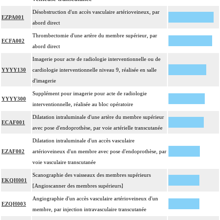
Désobstruction d'un accès vasculaire artérioveineux, par
EZPA001
abord direct
Thrombectomie d'une artère du membre supérieur, par
ECFA002
abord direct
Imagerie pour acte de radiologie interventionnelle ou de
YYYY130
cardiologie interventionnelle niveau 9, réalisée en salle
d'imagerie
Supplément pour imagerie pour acte de radiologie
YYYY300
interventionnelle, réalisée au bloc opératoire
Dilatation intraluminale d'une artère du membre supérieur
ECAF001
avec pose d'endoprothèse, par voie artérielle transcutanée
Dilatation intraluminale d'un accès vasculaire
EZAF002
artérioveineux d'un membre avec pose d'endoprothèse, par
voie vasculaire transcutanée
Scanographie des vaisseaux des membres supérieurs
EKQH001
[Angioscanner des membres supérieurs]
Angiographie d'un accès vasculaire artérioveineux d'un
EZQH003
membre, par injection intravasculaire transcutanée