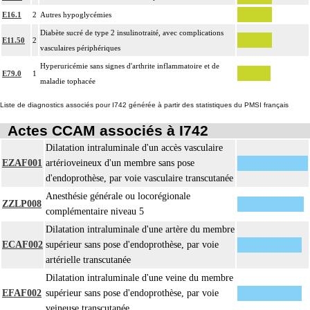
E16.1
2
Autres hypoglycémies
Diabète sucré de type 2 insulinotraité, avec complications
E11.50
2
vasculaires périphériques
Hyperuricémie sans signes d'arthrite inflammatoire et de
E79.0
1
maladie tophacée
Liste de diagnostics associés pour I742 générée à partir des statistiques du PMSI français
Actes CCAM associés à I742
Dilatation intraluminale d'un accès vasculaire
EZAF001
artérioveineux d'un membre sans pose
d'endoprothèse, par voie vasculaire transcutanée
Anesthésie générale ou locorégionale
ZZLP008
complémentaire niveau 5
Dilatation intraluminale d'une artère du membre
ECAF002
supérieur sans pose d'endoprothèse, par voie
artérielle transcutanée
Dilatation intraluminale d'une veine du membre
EFAF002
supérieur sans pose d'endoprothèse, par voie
veineuse transcutanée