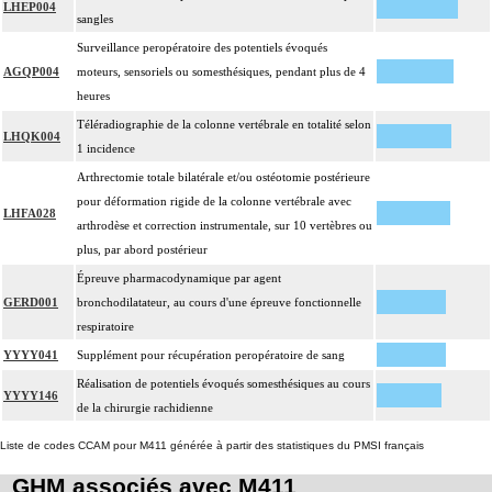
LHEP004
sangles
Surveillance peropératoire des potentiels évoqués
AGQP004
moteurs, sensoriels ou somesthésiques, pendant plus de 4
heures
Téléradiographie de la colonne vertébrale en totalité selon
LHQK004
1 incidence
Arthrectomie totale bilatérale et/ou ostéotomie postérieure
pour déformation rigide de la colonne vertébrale avec
LHFA028
arthrodèse et correction instrumentale, sur 10 vertèbres ou
plus, par abord postérieur
Épreuve pharmacodynamique par agent
GERD001
bronchodilatateur, au cours d'une épreuve fonctionnelle
respiratoire
YYYY041
Supplément pour récupération peropératoire de sang
Réalisation de potentiels évoqués somesthésiques au cours
YYYY146
de la chirurgie rachidienne
Liste de codes CCAM pour M411 générée à partir des statistiques du PMSI français
GHM associés avec M411