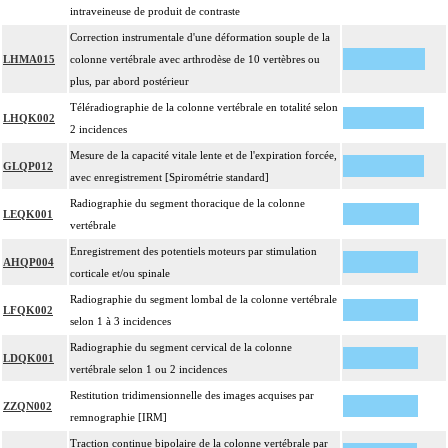
intraveineuse de produit de contraste
Correction instrumentale d'une déformation souple de la
LHMA015
colonne vertébrale avec arthrodèse de 10 vertèbres ou
plus, par abord postérieur
Téléradiographie de la colonne vertébrale en totalité selon
LHQK002
2 incidences
Mesure de la capacité vitale lente et de l'expiration forcée,
GLQP012
avec enregistrement [Spirométrie standard]
Radiographie du segment thoracique de la colonne
LEQK001
vertébrale
Enregistrement des potentiels moteurs par stimulation
AHQP004
corticale et/ou spinale
Radiographie du segment lombal de la colonne vertébrale
LFQK002
selon 1 à 3 incidences
Radiographie du segment cervical de la colonne
LDQK001
vertébrale selon 1 ou 2 incidences
Restitution tridimensionnelle des images acquises par
ZZQN002
remnographie [IRM]
Traction continue bipolaire de la colonne vertébrale par