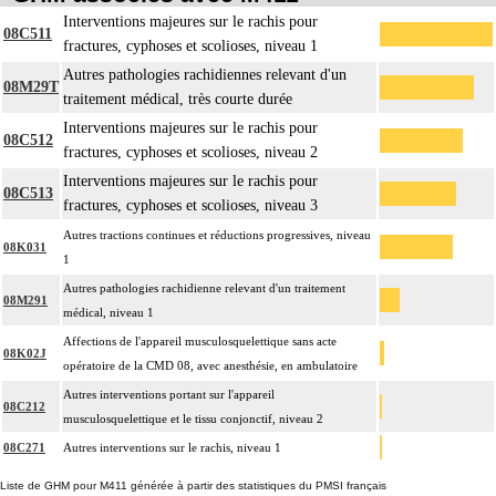
Interventions majeures sur le rachis pour
08C511
fractures, cyphoses et scolioses, niveau 1
Autres pathologies rachidiennes relevant d'un
08M29T
traitement médical, très courte durée
Interventions majeures sur le rachis pour
08C512
fractures, cyphoses et scolioses, niveau 2
Interventions majeures sur le rachis pour
08C513
fractures, cyphoses et scolioses, niveau 3
Autres tractions continues et réductions progressives, niveau
08K031
1
Autres pathologies rachidienne relevant d'un traitement
08M291
médical, niveau 1
Affections de l'appareil musculosquelettique sans acte
08K02J
opératoire de la CMD 08, avec anesthésie, en ambulatoire
Autres interventions portant sur l'appareil
08C212
musculosquelettique et le tissu conjonctif, niveau 2
08C271
Autres interventions sur le rachis, niveau 1
Liste de GHM pour M411 générée à partir des statistiques du PMSI français