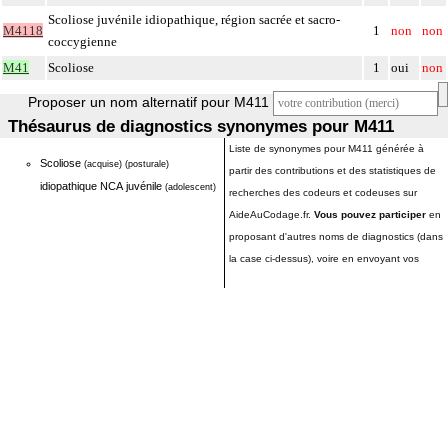
Scoliose juvénile idiopathique, région sacrée et sacro-
M4118
1
non
non
coccygienne
M41
Scoliose
1
oui
non
Proposer un nom alternatif pour M411
Thésaurus de diagnostics synonymes pour M411
Liste de synonymes pour M411 générée à
Scoliose
(acquise)
(posturale)
partir des contributions et des statistiques de
idiopathique NCA juvénile
(adolescent)
recherches des codeurs et codeuses sur
AideAuCodage.fr.
Vous pouvez participer
en
proposant d'autres noms de diagnostics (dans
la case ci-dessus), voire en envoyant vos