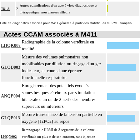
Autres complications d'un acte à visée diagnostique et
T81.8
2
thérapeutique, non classées ailleurs
Liste de diagnostics associés pour M411 générée à partir des statistiques du PMSI français
Actes CCAM associés à M411
Radiographie de la colonne vertébrale en
LHQK007
totalité
Mesure des volumes pulmonaires non
mobilisables par dilution ou rinçage d'un gaz
GLQD003
indicateur, au cours d'une épreuve
fonctionnelle respiratoire
Enregistrement des potentiels évoqués
somesthésiques cérébraux par stimulation
ANQP004
bilatérale d'un ou de 2 nerfs des membres
supérieurs ou inférieurs
Mesure transcutanée de la tension partielle en
GLQP013
oxygène [TcPO2] au repos
Remnographie [IRM] de 3 segments de la colonne
LHQN002
vertébrale ou plus et de son contenu, sans injection