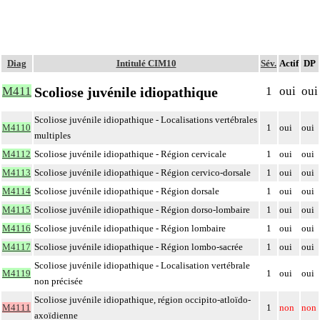
Diag
Intitulé CIM10
Sév.
Actif
DP
Scoliose juvénile idiopathique
M411
1
oui
oui
Scoliose juvénile idiopathique - Localisations vertébrales
M4110
1
oui
oui
multiples
M4112
Scoliose juvénile idiopathique - Région cervicale
1
oui
oui
M4113
Scoliose juvénile idiopathique - Région cervico-dorsale
1
oui
oui
M4114
Scoliose juvénile idiopathique - Région dorsale
1
oui
oui
M4115
Scoliose juvénile idiopathique - Région dorso-lombaire
1
oui
oui
M4116
Scoliose juvénile idiopathique - Région lombaire
1
oui
oui
M4117
Scoliose juvénile idiopathique - Région lombo-sacrée
1
oui
oui
Scoliose juvénile idiopathique - Localisation vertébrale
M4119
1
oui
oui
non précisée
Scoliose juvénile idiopathique, région occipito-atloïdo-
M4111
1
non
non
axoïdienne