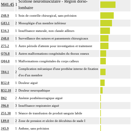
Scoliose neuromusculaire - Région dorso-
M41.45
1
lombaire
Z48.9
1
Soin de contrôle chirurgical, sans précision
G83.1
2
Monoplégie d'un membre inférieur
E34.3
1
Insuffisance staturale, non classée ailleurs
Z48.0
1
Surveillance des sutures et pansements chirurgicaux
Z75.2
1
Autre période d'attente pour investigation et traitement
Q76.8
1
Autres malformations congénitales du thorax osseux
Q04.0
1
Malformations congénitales du corps calleux
Complication mécanique d'une prothèse interne de fixation
T84.1
2
d'os d'un membre
R52.0
1
Douleur aiguë
R52.10
2
Douleur neuropathique
D62
2
Anémie posthémorragique aiguë
J96.0
3
Insuffisance respiratoire aiguë
Z51.30
1
Séance de transfusion de produit sanguin labile
L89.0
2
Zone de pression et ulcère de décubitus de stade I
J45.9
1
Asthme, sans précision