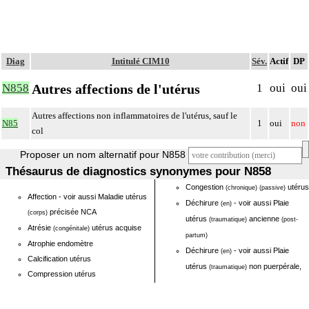
Diag
Intitulé CIM10
Sév.
Actif
DP
Autres affections de l'utérus
N858
1
oui
oui
Autres affections non inflammatoires de l'utérus, sauf le
N85
1
oui
non
col
Proposer un nom alternatif pour N858
Thésaurus de diagnostics synonymes pour N858
Congestion
utérus
(chronique)
(passive)
Affection - voir aussi Maladie utérus
Déchirure
- voir aussi Plaie
(en)
précisée NCA
(corps)
utérus
ancienne
(traumatique)
(post-
Atrésie
utérus acquise
(congénitale)
partum)
Atrophie endomètre
Déchirure
- voir aussi Plaie
(en)
Calcification utérus
utérus
non puerpérale,
(traumatique)
Compression utérus