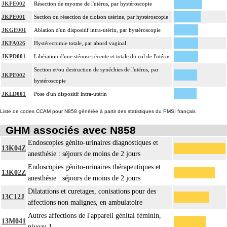
JKFE002
Résection de myome de l'utérus, par hystéroscopie
JKPE001
Section ou résection de cloison utérine, par hystéroscopie
JKGE001
Ablation d'un dispositif intra-utérin, par hystéroscopie
JKFA026
Hystérectomie totale, par abord vaginal
JKPD001
Libération d'une sténose récente et totale du col de l'utérus
Section et/ou destruction de synéchies de l'utérus, par
JKPE002
hystéroscopie
JKLD001
Pose d'un dispositif intra-utérin
Liste de codes CCAM pour N858 générée à partir des statistiques du PMSI français
GHM associés avec N858
Endoscopies génito-urinaires diagnostiques et
13K04Z
anesthésie : séjours de moins de 2 jours
Endoscopies génito-urinaires thérapeutiques et
13K02Z
anesthésie : séjours de moins de 2 jours
Dilatations et curetages, conisations pour des
13C12J
affections non malignes, en ambulatoire
Autres affections de l'appareil génital féminin,
13M041
niveau 1