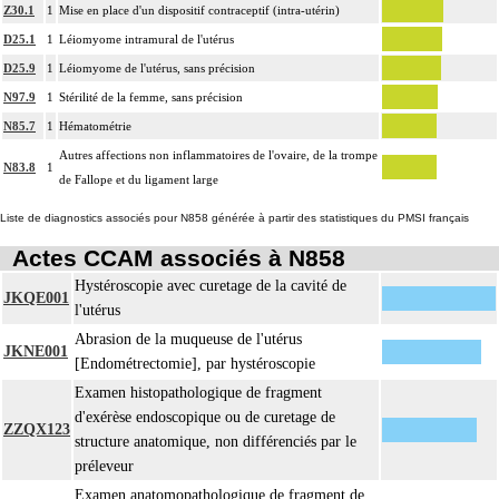
Z30.1
1
Mise en place d'un dispositif contraceptif (intra-utérin)
D25.1
1
Léiomyome intramural de l'utérus
D25.9
1
Léiomyome de l'utérus, sans précision
N97.9
1
Stérilité de la femme, sans précision
N85.7
1
Hématométrie
Autres affections non inflammatoires de l'ovaire, de la trompe
N83.8
1
de Fallope et du ligament large
Liste de diagnostics associés pour N858 générée à partir des statistiques du PMSI français
Actes CCAM associés à N858
Hystéroscopie avec curetage de la cavité de
JKQE001
l'utérus
Abrasion de la muqueuse de l'utérus
JKNE001
[Endométrectomie], par hystéroscopie
Examen histopathologique de fragment
d'exérèse endoscopique ou de curetage de
ZZQX123
structure anatomique, non différenciés par le
préleveur
Examen anatomopathologique de fragment de