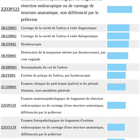
résection endoscopique ou de curetage de
ZZQP123
structure anatomique, non différencié par le
préleveur
JKGD003
Curetage de la cavité de l'utérus à visée diagnostique
JKGD002
Curetage de la cavité de l'utérus à visée thérapeutique
JKQE002
Hystéroscopie
Destruction de la muqueuse utérine par thermocontact, par
JKND001
voie vaginale
JKMD001
Stomatoplastie du col de l'utérus
JKFE001
Exérèse de polype de l'utérus, par hystéroscopie
Examen clinique du petit bassin [pelvis] et du périnée
ZCQD001
féminins, sous anesthésie générale
Examen anatomopathologique de fragments de résection
ZZQP159
endoscopique ou de curetage d'une structure anatomique,
différenciés par le préleveur
Examen histopathologique de fragments d'exérèse
ZZQX159
endoscopique ou de curetage d'une structure anatomique,
différenciés par le préleveur