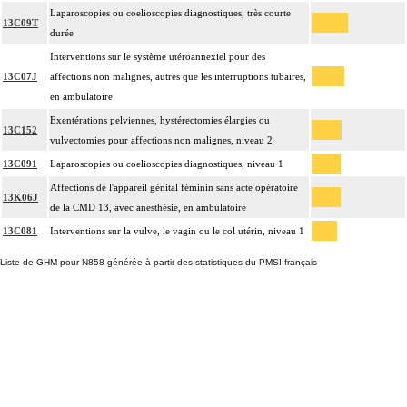
Laparoscopies ou coelioscopies diagnostiques, très courte
13C09T
durée
Interventions sur le système utéroannexiel pour des
13C07J
affections non malignes, autres que les interruptions tubaires,
en ambulatoire
Exentérations pelviennes, hystérectomies élargies ou
13C152
vulvectomies pour affections non malignes, niveau 2
13C091
Laparoscopies ou coelioscopies diagnostiques, niveau 1
Affections de l'appareil génital féminin sans acte opératoire
13K06J
de la CMD 13, avec anesthésie, en ambulatoire
13C081
Interventions sur la vulve, le vagin ou le col utérin, niveau 1
Liste de GHM pour N858 générée à partir des statistiques du PMSI français