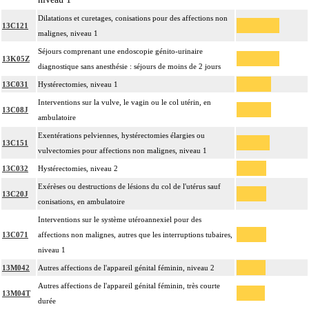
Dilatations et curetages, conisations pour des affections non
13C121
malignes, niveau 1
Séjours comprenant une endoscopie génito-urinaire
13K05Z
diagnostique sans anesthésie : séjours de moins de 2 jours
13C031
Hystérectomies, niveau 1
Interventions sur la vulve, le vagin ou le col utérin, en
13C08J
ambulatoire
Exentérations pelviennes, hystérectomies élargies ou
13C151
vulvectomies pour affections non malignes, niveau 1
13C032
Hystérectomies, niveau 2
Exérèses ou destructions de lésions du col de l'utérus sauf
13C20J
conisations, en ambulatoire
Interventions sur le système utéroannexiel pour des
13C071
affections non malignes, autres que les interruptions tubaires,
niveau 1
13M042
Autres affections de l'appareil génital féminin, niveau 2
Autres affections de l'appareil génital féminin, très courte
13M04T
durée