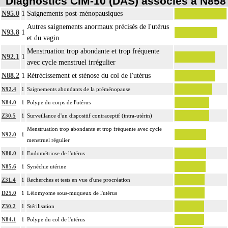
Diagnostics CIM-10 (DAS) associés à N858
N95.0
1
Saignements post-ménopausiques
Autres saignements anormaux précisés de l'utérus
N93.8
1
et du vagin
Menstruation trop abondante et trop fréquente
N92.1
1
avec cycle menstruel irrégulier
N88.2
1
Rétrécissement et sténose du col de l'utérus
N92.4
1
Saignements abondants de la préménopause
N84.0
1
Polype du corps de l'utérus
Z30.5
1
Surveillance d'un dispositif contraceptif (intra-utérin)
Menstruation trop abondante et trop fréquente avec cycle
N92.0
1
menstruel régulier
N80.0
1
Endométriose de l'utérus
N85.6
1
Synéchie utérine
Z31.4
1
Recherches et tests en vue d'une procréation
D25.0
1
Léiomyome sous-muqueux de l'utérus
Z30.2
1
Stérilisation
N84.1
1
Polype du col de l'utérus