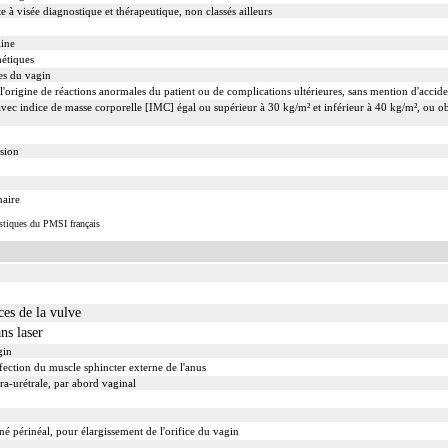
 visée diagnostique et thérapeutique, non classés ailleurs
line
hétiques
es du vagin
l'origine de réactions anormales du patient ou de complications ultérieures, sans mention d'accide
avec indice de masse corporelle [IMC] égal ou supérieur à 30 kg/m² et inférieur à 40 kg/m², ou o
ision
naire
istiques du PMSI français
ces de la vulve
ns laser
gin
fection du muscle sphincter externe de l'anus
ra-urétrale, par abord vaginal
 périnéal, pour élargissement de l'orifice du vagin