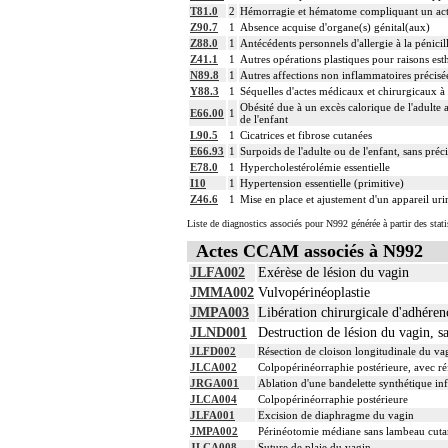
T81.0
2
Hémorragie et hématome compliquant un acte à
Z90.7
1
Absence acquise d'organe(s) génital(aux)
Z88.0
1
Antécédents personnels d'allergie à la pénicil
Z41.1
1
Autres opérations plastiques pour raisons est
N89.8
1
Autres affections non inflammatoires précisé
Y88.3
1
Séquelles d'actes médicaux et chirurgicaux à 
Obésité due à un excès calorique de l'adulte 
E66.00
1
de l'enfant
L90.5
1
Cicatrices et fibrose cutanées
E66.93
1
Surpoids de l'adulte ou de l'enfant, sans préc
E78.0
1
Hypercholestérolémie essentielle
I10
1
Hypertension essentielle (primitive)
Z46.6
1
Mise en place et ajustement d'un appareil uri
Liste de diagnostics associés pour N992 générée à partir des stat
Actes CCAM associés à N992
JLFA002
Exérèse de lésion du vagin
JMMA002
Vulvopérinéoplastie
JMPA003
Libération chirurgicale d'adhéren
JLND001
Destruction de lésion du vagin, sa
JLFD002
Résection de cloison longitudinale du va
JLCA002
Colpopérinéorraphie postérieure, avec ré
JRGA001
Ablation d'une bandelette synthétique inf
JLCA004
Colpopérinéorraphie postérieure
JLFA001
Excision de diaphragme du vagin
JMPA002
Périnéotomie médiane sans lambeau cutané
JLCA008
Suture de plaie du vagin