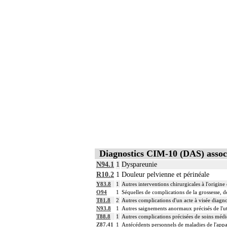
Diagnostics CIM-10 (DAS) assoc
N94.1
1
Dyspareunie
R10.2
1
Douleur pelvienne et périnéale
Y83.8
1
Autres interventions chirurgicales à l'origin
O94
1
Séquelles de complications de la grossesse, d
T81.8
2
Autres complications d'un acte à visée diagno
N93.8
1
Autres saignements anormaux précisés de l'ut
T88.8
1
Autres complications précisées de soins médic
Z87.41
1
Antécédents personnels de maladies de l'appar