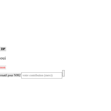
DP
oui
non
ernatif pour N992