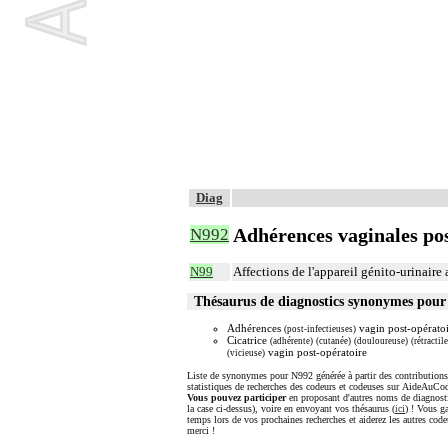
Diag
Adhérences vaginales pos
N992
N99
Affections de l'appareil génito-urinaire 
Thésaurus de diagnostics synonymes pou
Adhérences
vagin post-opératoi
(post-infectieuses)
Cicatrice
(adhérente)
(cutanée)
(douloureuse)
(rétractile
vagin post-opératoire
(vicieuse)
Liste de synonymes pour N992 générée à partir des contributions
statistiques de recherches des codeurs et codeuses sur AideAuCod
Vous pouvez participer
en proposant d'autres noms de diagnost
la case ci-dessus), voire en envoyant vos thésaurus (
ici
) ! Vous g
temps lors de vos prochaines recherches et aiderez les autres code
merci !