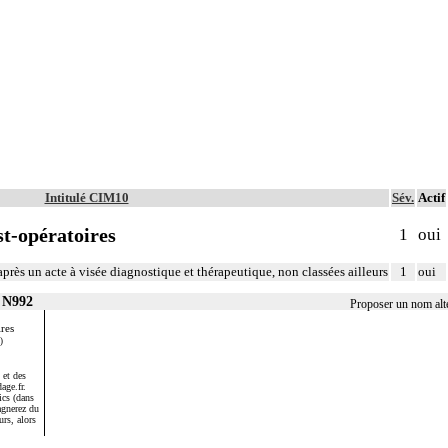
Intitulé CIM10
Sév.
Actif
t-opératoires
1
oui
après un acte à visée diagnostique et thérapeutique, non classées ailleurs
1
oui
r N992
Proposer un nom alt
res
)
 et des
age.fr.
ics (dans
agnerez du
urs, alors