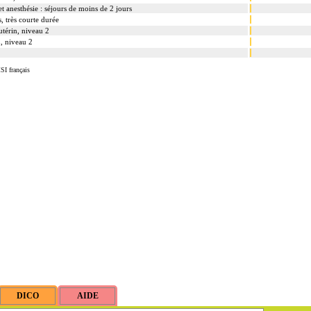
t anesthésie : séjours de moins de 2 jours
, très courte durée
utérin, niveau 2
n, niveau 2
SI français