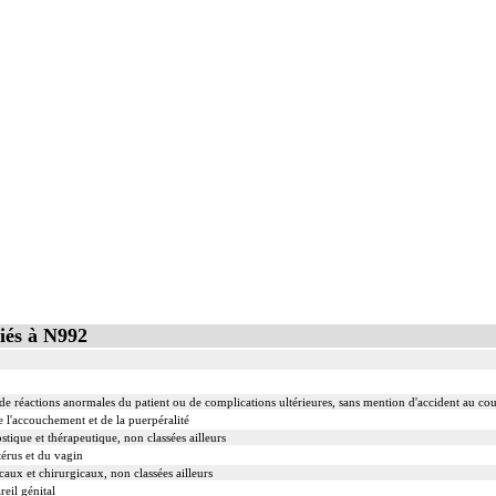
iés à N992
e de réactions anormales du patient ou de complications ultérieures, sans mention d'accident au cou
e l'accouchement et de la puerpéralité
stique et thérapeutique, non classées ailleurs
érus et du vagin
aux et chirurgicaux, non classées ailleurs
eil génital