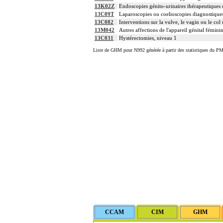
13K02Z
Endoscopies génito-urinaires thérapeutiques e
13C09T
Laparoscopies ou coelioscopies diagnostiques
13C082
Interventions sur la vulve, le vagin ou le col 
13M042
Autres affections de l'appareil génital fémini
13C031
Hystérectomies, niveau 1
Liste de GHM pour N992 générée à partir des statistiques du PM