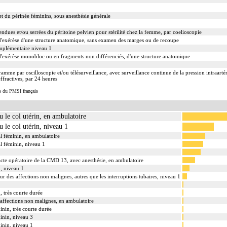
et du périnée féminins, sous anesthésie générale
ndues et/ou serrées du péritoine pelvien pour stérilité chez la femme, par coelioscopie
exérèse d'une structure anatomique, sans examen des marges ou de recoupe
mplémentaire niveau 1
exérèse monobloc ou en fragments non différenciés, d'une structure anatomique
amme par oscilloscopie et/ou télésurveillance, avec surveillance continue de la pression intraartéri
ffractives, par 24 heures
s du PMSI français
u le col utérin, en ambulatoire
u le col utérin, niveau 1
tal féminin, en ambulatoire
tal féminin, niveau 1
 acte opératoire de la CMD 13, avec anesthésie, en ambulatoire
n, niveau 1
ur des affections non malignes, autres que les interruptions tubaires, niveau 1
, très courte durée
s affections non malignes, en ambulatoire
inin, très courte durée
minin, niveau 3
minin, niveau 1