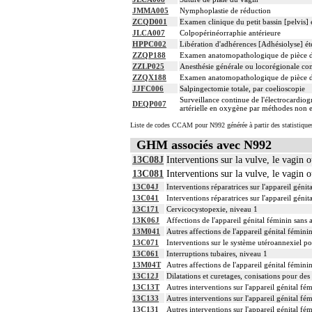
JMMA005
Nymphoplastie de réduction
ZCQD001
Examen clinique du petit bassin [pelvis] 
JLCA007
Colpopérinéorraphie antérieure
HPPC002
Libération d'adhérences [Adhésiolyse] éte
ZZQP188
Examen anatomopathologique de pièce d'
ZZLP025
Anesthésie générale ou locorégionale co
ZZQX188
Examen anatomopathologique de pièce d'
JJFC006
Salpingectomie totale, par coelioscopie
Surveillance continue de l'électrocardiogr
DEQP007
artérielle en oxygène par méthodes non e
Liste de codes CCAM pour N992 générée à partir des statistique
GHM associés avec N992
13C08J
Interventions sur la vulve, le vagin o
13C081
Interventions sur la vulve, le vagin o
13C04J
Interventions réparatrices sur l'appareil géni
13C041
Interventions réparatrices sur l'appareil géni
13C171
Cervicocystopexie, niveau 1
13K06J
Affections de l'appareil génital féminin sans
13M041
Autres affections de l'appareil génital fémini
13C071
Interventions sur le système utéroannexiel po
13C061
Interruptions tubaires, niveau 1
13M04T
Autres affections de l'appareil génital féminin
13C12J
Dilatations et curetages, conisations pour de
13C13T
Autres interventions sur l'appareil génital fém
13C133
Autres interventions sur l'appareil génital fé
13C131
Autres interventions sur l'appareil génital fé