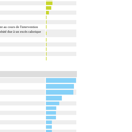
nt au cours de l'intervention
bésité due à un excès calorique