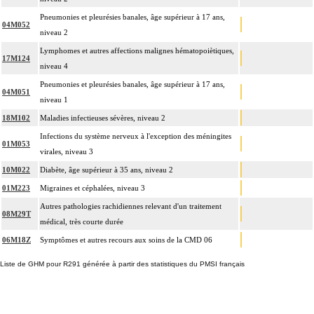
Pneumonies et pleurésies banales, âge supérieur à 17 ans,
04M052
niveau 2
Lymphomes et autres affections malignes hématopoiètiques,
17M124
niveau 4
Pneumonies et pleurésies banales, âge supérieur à 17 ans,
04M051
niveau 1
18M102
Maladies infectieuses sévères, niveau 2
Infections du système nerveux à l'exception des méningites
01M053
virales, niveau 3
10M022
Diabète, âge supérieur à 35 ans, niveau 2
01M223
Migraines et céphalées, niveau 3
Autres pathologies rachidiennes relevant d'un traitement
08M29T
médical, très courte durée
06M18Z
Symptômes et autres recours aux soins de la CMD 06
Liste de GHM pour R291 générée à partir des statistiques du PMSI français