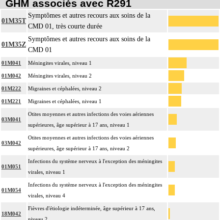
GHM associés avec R291
Symptômes et autres recours aux soins de la
01M35T
CMD 01, très courte durée
Symptômes et autres recours aux soins de la
01M35Z
CMD 01
01M041
Méningites virales, niveau 1
01M042
Méningites virales, niveau 2
01M222
Migraines et céphalées, niveau 2
01M221
Migraines et céphalées, niveau 1
Otites moyennes et autres infections des voies aériennes
03M041
supérieures, âge supérieur à 17 ans, niveau 1
Otites moyennes et autres infections des voies aériennes
03M042
supérieures, âge supérieur à 17 ans, niveau 2
Infections du système nerveux à l'exception des méningites
01M051
virales, niveau 1
Infections du système nerveux à l'exception des méningites
01M054
virales, niveau 4
Fièvres d'étiologie indéterminée, âge supérieur à 17 ans,
18M042
niveau 2