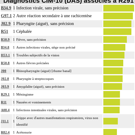
Diagnostics CIM-10 (DAS) associés à R291
B34.9
1
Infection virale, sans précision
G97.1
2
Autre réaction secondaire à une rachicentèse
J02.9
1
Pharyngite (aiguë), sans précision
R51
1
Céphalée
R50.9
1
Fièvre, sans précision
B34.8
1
Autres infections virales, siège non précisé
H53.1
1
Troubles subjectifs de la vision
R50.8
1
Autres fièvres précisées
J00
1
Rhinopharyngite (aiguë) [rhume banal]
J02.0
1
Pharyngite à streptocoques
J03.9
1
Amygdalite (aiguë), sans précision
R29.1
1
Méningisme
R11
1
Nausées et vomissements
A08.4
1
Infections intestinales virales, sans précision
Grippe avec d'autres manifestations respiratoires, virus non
J11.1
1
identifié
R82.4
1
Acétonurie