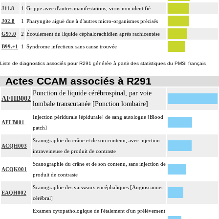
J11.8
1
Grippe avec d'autres manifestations, virus non identifié
J02.8
1
Pharyngite aiguë due à d'autres micro-organismes précisés
G97.0
2
Écoulement du liquide céphalorachidien après rachicentèse
B99.+1
1
Syndrome infectieux sans cause trouvée
Liste de diagnostics associés pour R291 générée à partir des statistiques du PMSI français
Actes CCAM associés à R291
Ponction de liquide cérébrospinal, par voie
AFHB002
lombale transcutanée [Ponction lombaire]
Injection péridurale [épidurale] de sang autologue [Blood
AFLB001
patch]
Scanographie du crâne et de son contenu, avec injection
ACQH003
intraveineuse de produit de contraste
Scanographie du crâne et de son contenu, sans injection de
ACQK001
produit de contraste
Scanographie des vaisseaux encéphaliques [Angioscanner
EAQH002
cérébral]
Examen cytopathologique de l'étalement d'un prélèvement