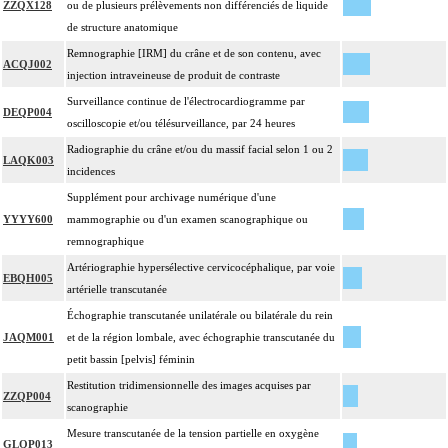
ZZQX128
ou de plusieurs prélèvements non différenciés de liquide
de structure anatomique
Remnographie [IRM] du crâne et de son contenu, avec
ACQJ002
injection intraveineuse de produit de contraste
Surveillance continue de l'électrocardiogramme par
DEQP004
oscilloscopie et/ou télésurveillance, par 24 heures
Radiographie du crâne et/ou du massif facial selon 1 ou 2
LAQK003
incidences
Supplément pour archivage numérique d'une
YYYY600
mammographie ou d'un examen scanographique ou
remnographique
Artériographie hypersélective cervicocéphalique, par voie
EBQH005
artérielle transcutanée
Échographie transcutanée unilatérale ou bilatérale du rein
JAQM001
et de la région lombale, avec échographie transcutanée du
petit bassin [pelvis] féminin
Restitution tridimensionnelle des images acquises par
ZZQP004
scanographie
Mesure transcutanée de la tension partielle en oxygène
GLQP013