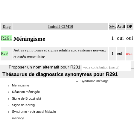
Diag
Intitulé CIM10
Sév.
Actif
DP
Méningisme
R291
1
oui
oui
Autres symptômes et signes relatifs aux systèmes nerveux
R29
1
oui
non
et ostéo-musculaire
Proposer un nom alternatif pour R291
Thésaurus de diagnostics synonymes pour R291
Syndrome méningé
Méningisme
Réaction méningée
Signe de Brudzinski
Signe de Kernig
Syndrome - voir aussi Maladie
méningé