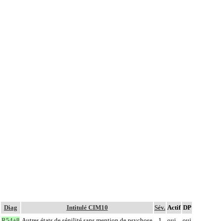
Diag
Intitulé CIM10
Sév.
Actif
DP
R54+8
Autres états de sénilité sans mention de psychose
1
oui
oui