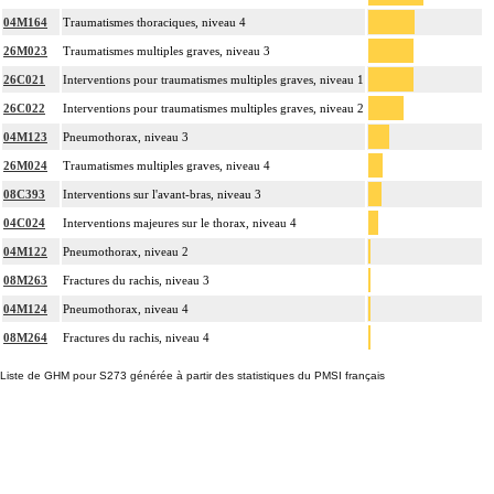
04M164
Traumatismes thoraciques, niveau 4
26M023
Traumatismes multiples graves, niveau 3
26C021
Interventions pour traumatismes multiples graves, niveau 1
26C022
Interventions pour traumatismes multiples graves, niveau 2
04M123
Pneumothorax, niveau 3
26M024
Traumatismes multiples graves, niveau 4
08C393
Interventions sur l'avant-bras, niveau 3
04C024
Interventions majeures sur le thorax, niveau 4
04M122
Pneumothorax, niveau 2
08M263
Fractures du rachis, niveau 3
04M124
Pneumothorax, niveau 4
08M264
Fractures du rachis, niveau 4
Liste de GHM pour S273 générée à partir des statistiques du PMSI français