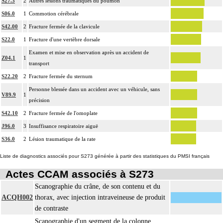
S27.3
2
Autres lésions traumatiques du poumon
S06.0
1
Commotion cérébrale
S42.00
2
Fracture fermée de la clavicule
S22.0
1
Fracture d'une vertèbre dorsale
Examen et mise en observation après un accident de
Z04.1
1
transport
S22.20
2
Fracture fermée du sternum
Personne blessée dans un accident avec un véhicule, sans
V89.9
1
précision
S42.10
2
Fracture fermée de l'omoplate
J96.0
3
Insuffisance respiratoire aiguë
S36.0
2
Lésion traumatique de la rate
Liste de diagnostics associés pour S273 générée à partir des statistiques du PMSI français
Actes CCAM associés à S273
Scanographie du crâne, de son contenu et du
ACQH002
thorax, avec injection intraveineuse de produit
de contraste
Scanographie d'un segment de la colonne