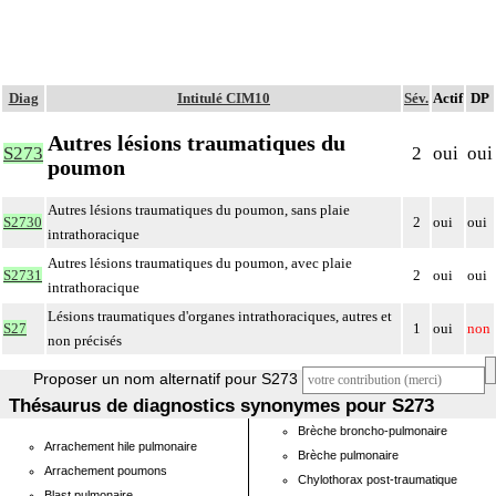
Diag
Intitulé CIM10
Sév.
Actif
DP
Autres lésions traumatiques du
S273
2
oui
oui
poumon
Autres lésions traumatiques du poumon, sans plaie
S2730
2
oui
oui
intrathoracique
Autres lésions traumatiques du poumon, avec plaie
S2731
2
oui
oui
intrathoracique
Lésions traumatiques d'organes intrathoraciques, autres et
S27
1
oui
non
non précisés
Proposer un nom alternatif pour S273
Thésaurus de diagnostics synonymes pour S273
Brèche broncho-pulmonaire
Arrachement hile pulmonaire
Brèche pulmonaire
Arrachement poumons
Chylothorax post-traumatique
Blast pulmonaire