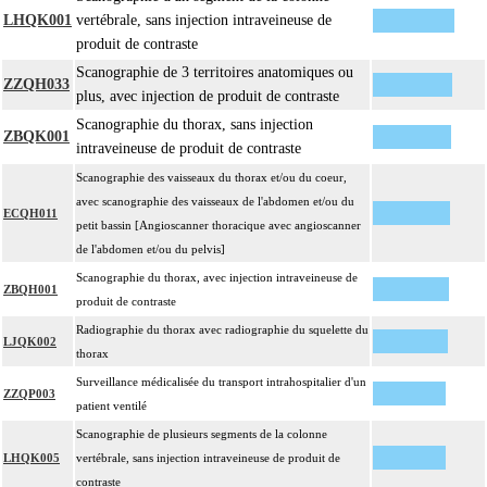
LHQK001
vertébrale, sans injection intraveineuse de
produit de contraste
Scanographie de 3 territoires anatomiques ou
ZZQH033
plus, avec injection de produit de contraste
Scanographie du thorax, sans injection
ZBQK001
intraveineuse de produit de contraste
Scanographie des vaisseaux du thorax et/ou du coeur,
avec scanographie des vaisseaux de l'abdomen et/ou du
ECQH011
petit bassin [Angioscanner thoracique avec angioscanner
de l'abdomen et/ou du pelvis]
Scanographie du thorax, avec injection intraveineuse de
ZBQH001
produit de contraste
Radiographie du thorax avec radiographie du squelette du
LJQK002
thorax
Surveillance médicalisée du transport intrahospitalier d'un
ZZQP003
patient ventilé
Scanographie de plusieurs segments de la colonne
LHQK005
vertébrale, sans injection intraveineuse de produit de
contraste