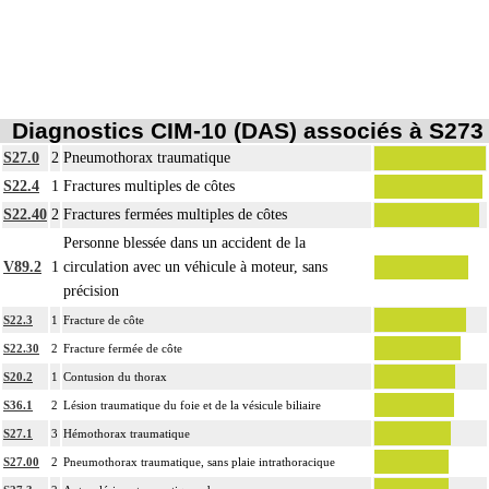
Diagnostics CIM-10 (DAS) associés à S273
S27.0
2
Pneumothorax traumatique
S22.4
1
Fractures multiples de côtes
S22.40
2
Fractures fermées multiples de côtes
Personne blessée dans un accident de la
V89.2
1
circulation avec un véhicule à moteur, sans
précision
S22.3
1
Fracture de côte
S22.30
2
Fracture fermée de côte
S20.2
1
Contusion du thorax
S36.1
2
Lésion traumatique du foie et de la vésicule biliaire
S27.1
3
Hémothorax traumatique
S27.00
2
Pneumothorax traumatique, sans plaie intrathoracique