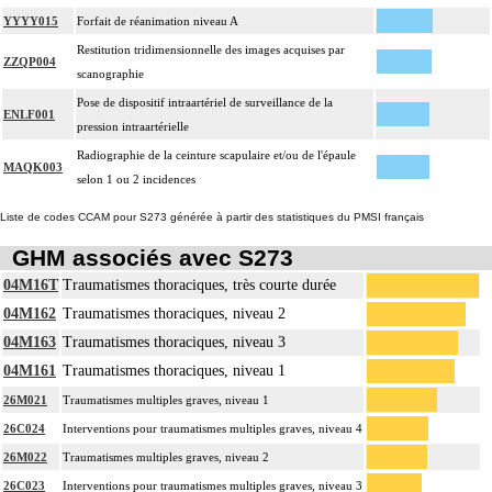
YYYY015
Forfait de réanimation niveau A
Restitution tridimensionnelle des images acquises par
ZZQP004
scanographie
Pose de dispositif intraartériel de surveillance de la
ENLF001
pression intraartérielle
Radiographie de la ceinture scapulaire et/ou de l'épaule
MAQK003
selon 1 ou 2 incidences
Liste de codes CCAM pour S273 générée à partir des statistiques du PMSI français
GHM associés avec S273
04M16T
Traumatismes thoraciques, très courte durée
04M162
Traumatismes thoraciques, niveau 2
04M163
Traumatismes thoraciques, niveau 3
04M161
Traumatismes thoraciques, niveau 1
26M021
Traumatismes multiples graves, niveau 1
26C024
Interventions pour traumatismes multiples graves, niveau 4
26M022
Traumatismes multiples graves, niveau 2
26C023
Interventions pour traumatismes multiples graves, niveau 3