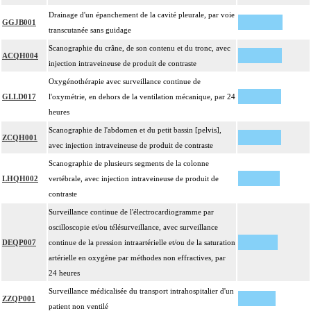
Drainage d'un épanchement de la cavité pleurale, par voie
GGJB001
transcutanée sans guidage
Scanographie du crâne, de son contenu et du tronc, avec
ACQH004
injection intraveineuse de produit de contraste
Oxygénothérapie avec surveillance continue de
GLLD017
l'oxymétrie, en dehors de la ventilation mécanique, par 24
heures
Scanographie de l'abdomen et du petit bassin [pelvis],
ZCQH001
avec injection intraveineuse de produit de contraste
Scanographie de plusieurs segments de la colonne
LHQH002
vertébrale, avec injection intraveineuse de produit de
contraste
Surveillance continue de l'électrocardiogramme par
oscilloscopie et/ou télésurveillance, avec surveillance
DEQP007
continue de la pression intraartérielle et/ou de la saturation
artérielle en oxygène par méthodes non effractives, par
24 heures
Surveillance médicalisée du transport intrahospitalier d'un
ZZQP001
patient non ventilé