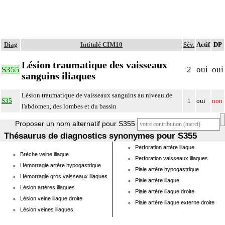
Diag
Intitulé CIM10
Sév.
Actif
DP
Lésion traumatique des vaisseaux
S355
2
oui
oui
sanguins iliaques
Lésion traumatique de vaisseaux sanguins au niveau de
S35
1
oui
non
l'abdomen, des lombes et du bassin
Proposer un nom alternatif pour S355
Thésaurus de diagnostics synonymes pour S355
Perforation artère iliaque
Brèche veine iliaque
Perforation vaisseaux iliaques
Hémorragie artère hypogastrique
Plaie artère hypogastrique
Hémorragie gros vaisseaux iliaques
Plaie artère iliaque
Lésion artères iliaques
Plaie artère iliaque droite
Lésion veine iliaque droite
Plaie artère iliaque externe droite
Lésion veines iliaques