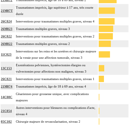
21M072
Traumatismes imprécis, âge de 18 à 69 ans, niveau 2
Traumatismes imprécis, âge supérieur à 17 ans, très courte
21M07T
durée
26C024
Interventions pour traumatismes multiples graves, niveau 4
26M023
Traumatismes multiples graves, niveau 3
26C022
Interventions pour traumatismes multiples graves, niveau 2
26M022
Traumatismes multiples graves, niveau 2
Interventions sur les reins et les uretères et chirurgie majeure
11C023
de la vessie pour une affection tumorale, niveau 3
Exentérations pelviennes, hystérectomies élargies ou
13C153
vulvectomies pour affections non malignes, niveau 3
26C021
Interventions pour traumatismes multiples graves, niveau 1
21M074
Traumatismes imprécis, âge de 18 à 69 ans, niveau 4
Césariennes pour grossesse unique, avec complications
14C08C
majeures
Autres interventions pour blessures ou complications d'acte,
21C054
niveau 4
05C102
Chirurgie majeure de revascularisation, niveau 2