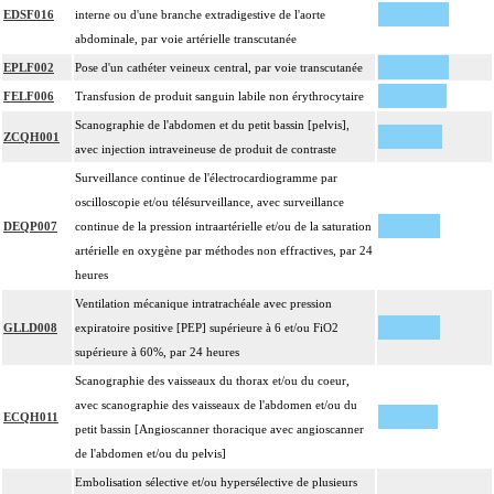
EDSF016
interne ou d'une branche extradigestive de l'aorte
abdominale, par voie artérielle transcutanée
EPLF002
Pose d'un cathéter veineux central, par voie transcutanée
FELF006
Transfusion de produit sanguin labile non érythrocytaire
Scanographie de l'abdomen et du petit bassin [pelvis],
ZCQH001
avec injection intraveineuse de produit de contraste
Surveillance continue de l'électrocardiogramme par
oscilloscopie et/ou télésurveillance, avec surveillance
DEQP007
continue de la pression intraartérielle et/ou de la saturation
artérielle en oxygène par méthodes non effractives, par 24
heures
Ventilation mécanique intratrachéale avec pression
GLLD008
expiratoire positive [PEP] supérieure à 6 et/ou FiO2
supérieure à 60%, par 24 heures
Scanographie des vaisseaux du thorax et/ou du coeur,
avec scanographie des vaisseaux de l'abdomen et/ou du
ECQH011
petit bassin [Angioscanner thoracique avec angioscanner
de l'abdomen et/ou du pelvis]
Embolisation sélective et/ou hypersélective de plusieurs