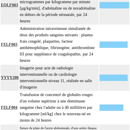
microgrammes par kilogramme par minute
EQLF003
[µg/kg/min], d'adrénaline ou de noradrénaline
en dehors de la période néonatale, par 24
heures
Administration intraveineuse simultanée de
deux des produits sanguins suivants : plasma
frais congelé, plaquettes, facteur
FELF003
antihémophilique, fibrinogène, antithrombine
III pour suppléance de coagulopathie, par 24
heures
Imagerie pour acte de radiologie
interventionnelle ou de cardiologie
YYYY200
interventionnelle niveau 11, réalisée en salle
d'imagerie
Transfusion de concentré de globules rouges
d'un volume supérieur à une demimasse
FELF004
sanguine chez l'adulte ou à 40 millilitres par
kilogramme [ml/kg] chez le nouveau-né en
moins de 24 heures
Suture de plaie de l'aorte abdominale, d'une artère iliaque