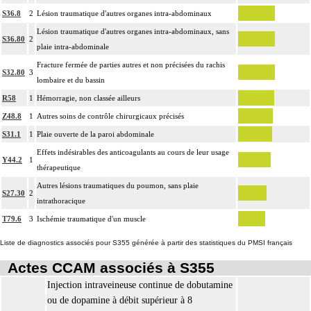
S36.8
2
Lésion traumatique d'autres organes intra-abdominaux
Lésion traumatique d'autres organes intra-abdominaux, sans
S36.80
2
plaie intra-abdominale
Fracture fermée de parties autres et non précisées du rachis
S32.80
3
lombaire et du bassin
R58
1
Hémorragie, non classée ailleurs
Z48.8
1
Autres soins de contrôle chirurgicaux précisés
S31.1
1
Plaie ouverte de la paroi abdominale
Effets indésirables des anticoagulants au cours de leur usage
Y44.2
1
thérapeutique
Autres lésions traumatiques du poumon, sans plaie
S27.30
2
intrathoracique
T79.6
3
Ischémie traumatique d'un muscle
Liste de diagnostics associés pour S355 générée à partir des statistiques du PMSI français
Actes CCAM associés à S355
Injection intraveineuse continue de dobutamine
ou de dopamine à débit supérieur à 8