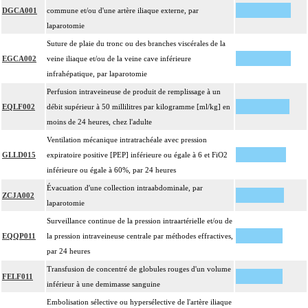
DGCA001
commune et/ou d'une artère iliaque externe, par
laparotomie
Suture de plaie du tronc ou des branches viscérales de la
EGCA002
veine iliaque et/ou de la veine cave inférieure
infrahépatique, par laparotomie
Perfusion intraveineuse de produit de remplissage à un
EQLF002
débit supérieur à 50 millilitres par kilogramme [ml/kg] en
moins de 24 heures, chez l'adulte
Ventilation mécanique intratrachéale avec pression
GLLD015
expiratoire positive [PEP] inférieure ou égale à 6 et FiO2
inférieure ou égale à 60%, par 24 heures
Évacuation d'une collection intraabdominale, par
ZCJA002
laparotomie
Surveillance continue de la pression intraartérielle et/ou de
EQQP011
la pression intraveineuse centrale par méthodes effractives,
par 24 heures
Transfusion de concentré de globules rouges d'un volume
FELF011
inférieur à une demimasse sanguine
Embolisation sélective ou hypersélective de l'artère iliaque