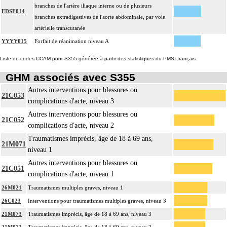
branches de l'artère iliaque interne ou de plusieurs
EDSF014
branches extradigestives de l'aorte abdominale, par voie
artérielle transcutanée
YYYY015
Forfait de réanimation niveau A
Liste de codes CCAM pour S355 générée à partir des statistiques du PMSI français
GHM associés avec S355
Autres interventions pour blessures ou
21C053
complications d'acte, niveau 3
Autres interventions pour blessures ou
21C052
complications d'acte, niveau 2
Traumatismes imprécis, âge de 18 à 69 ans,
21M071
niveau 1
Autres interventions pour blessures ou
21C051
complications d'acte, niveau 1
26M021
Traumatismes multiples graves, niveau 1
26C023
Interventions pour traumatismes multiples graves, niveau 3
21M073
Traumatismes imprécis, âge de 18 à 69 ans, niveau 3