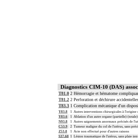
Diagnostics CIM-10 (DAS) assoc
T81.0
2
Hémorragie et hématome compliquant u
T81.2
2
Perforation et déchirure accidentelles
T83.3
1
Complication mécanique d'un disposit
Y83.8
1
Autres interventions chirurgicales à l'origine
Y83.6
1
Ablation d'un autre organe (partielle) (totale
N93.8
1
Autres saignements anormaux précisés de l'ut
C53.9
2
Tumeur maligne du col de l'utérus, sans préc
Z53.8
1
Acte non effectué pour d'autres raisons
S37.60
1
Lésion traumatique de l'utérus, sans plaie int