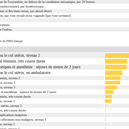
e de l'oxymétrie, en dehors de la ventilation mécanique, par 24 heures
ométrectomie], par hystéroscopie
au et des tissus mous, par abord direct
n, par voie rectale et/ou vaginale [par voie cavitaire]
vations
e l'utérus
es du PMSI français
ou le col utérin, niveau 1
al féminin, très courte durée
tiques et anesthésie : séjours de moins de 2 jours
ou le col utérin, en ambulatoire
éminin, niveau 2
es, niveau 1
es, niveau 3
et anesthésie : séjours de moins de 2 jours
éminin, très courte durée
in, niveau 1
l utérin, niveau 2
s, très courte durée
mplications majeures
es affections non malignes, niveau 1
in, niveau 2
raves, niveau 1