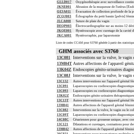
GLLD017
Oxygénothérapie avec surveillance continu
JKNE001
Abrasion de la muqueuse de l'utérus [End
QZJA011
Évacuation de collection profonde de la pe
ZCQJ003
Échographie du petit bassin [pelvis] fémini
JLCA008
Suture de plaie du vagin
DEQP003
Électrocardiographie sur au moins 12 déri
JKQE001
Hystéroscopie avec curetage de la cavité d
JKCA001
Hystérorraphie, par laparotomie
Liste de codes CCAM pour S3760 générée à partir des statistiqu
GHM associés avec S3760
13C081
Interventions sur la vulve, le vagin 
13M04T
Autres affections de l'appareil génit
13K04Z
Endoscopies génito-urinaires diagnos
13C08J
Interventions sur la vulve, le vagin 
13C132
Autres interventions sur l'appareil génital f
13C091
Laparoscopies ou coelioscopies diagnostiqu
13C093
Laparoscopies ou coelioscopies diagnostiqu
13K02Z
Endoscopies génito-urinaires thérapeutiques 
13C13T
Autres interventions sur l'appareil génital f
13M041
Autres affections de l'appareil génital fémin
13C082
Interventions sur la vulve, le vagin ou le co
13C09T
Laparoscopies ou coelioscopies diagnostique
14C08C
Césariennes pour grossesse unique, avec co
13C121
Dilatations et curetages, conisations pour d
13M042
Autres affections de l'appareil génital fémin
26C021
Interventions pour traumatismes multiples g