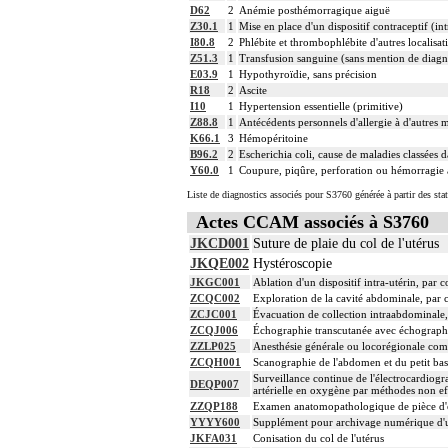
D62
2
Anémie posthémorragique aiguë
Z30.1
1
Mise en place d'un dispositif contraceptif (int
I80.8
2
Phlébite et thrombophlébite d'autres localisat
Z51.3
1
Transfusion sanguine (sans mention de diagn
E03.9
1
Hypothyroïdie, sans précision
R18
2
Ascite
I10
1
Hypertension essentielle (primitive)
Z88.8
1
Antécédents personnels d'allergie à d'autres
K66.1
3
Hémopéritoine
B96.2
2
Escherichia coli, cause de maladies classées d
Y60.0
1
Coupure, piqûre, perforation ou hémorragie a
Liste de diagnostics associés pour S3760 générée à partir des sta
Actes CCAM associés à S3760
JKCD001
Suture de plaie du col de l'utérus
JKQE002
Hystéroscopie
JKGC001
Ablation d'un dispositif intra-utérin, par 
ZCQC002
Exploration de la cavité abdominale, par c
ZCJC001
Évacuation de collection intraabdominale,
ZCQJ006
Échographie transcutanée avec échographie 
ZZLP025
Anesthésie générale ou locorégionale com
ZCQH001
Scanographie de l'abdomen et du petit bass
Surveillance continue de l'électrocardiogra
DEQP007
artérielle en oxygène par méthodes non ef
ZZQP188
Examen anatomopathologique de pièce d'e
YYYY600
Supplément pour archivage numérique d
JKFA031
Conisation du col de l'utérus