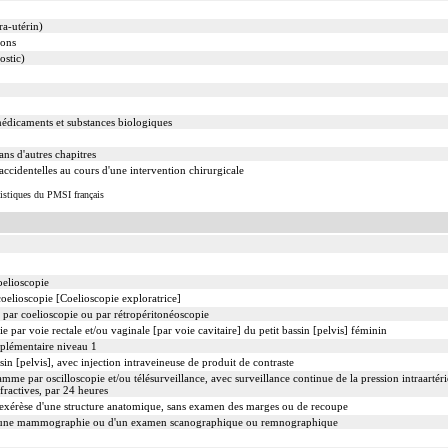
ra-utérin)
ions
ostic)
 médicaments et substances biologiques
ans d'autres chapitres
ccidentelles au cours d'une intervention chirurgicale
tistiques du PMSI français
coelioscopie
oelioscopie [Coelioscopie exploratrice]
 par coelioscopie ou par rétropéritonéoscopie
par voie rectale et/ou vaginale [par voie cavitaire] du petit bassin [pelvis] féminin
plémentaire niveau 1
in [pelvis], avec injection intraveineuse de produit de contraste
mme par oscilloscopie et/ou télésurveillance, avec surveillance continue de la pression intraartérie
fractives, par 24 heures
xérèse d'une structure anatomique, sans examen des marges ou de recoupe
'une mammographie ou d'un examen scanographique ou remnographique