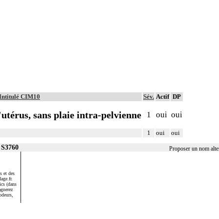
Intitulé CIM10
Sév.
Actif
DP
utérus, sans plaie intra-pelvienne
1
oui
oui
1
oui
oui
 S3760
Proposer un nom alte
s et des
age.fr.
ics (dans
agnerez
odeurs,