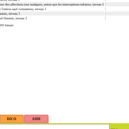
our des affections non malignes, autres que les interruptions tubaires, niveau 1
 l'utérus sauf conisations, niveau 1
éminin, niveau 1
ital féminin, niveau 1
MSI français