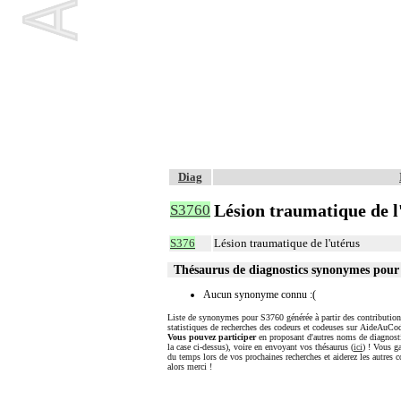
Diag
Lésion traumatique de l'
S3760
S376
Lésion traumatique de l'utérus
Thésaurus de diagnostics synonymes pour
Aucun synonyme connu :(
Liste de synonymes pour S3760 générée à partir des contribution
statistiques de recherches des codeurs et codeuses sur AideAuCod
Vous pouvez participer
en proposant d'autres noms de diagnost
la case ci-dessus), voire en envoyant vos thésaurus (
ici
) ! Vous g
du temps lors de vos prochaines recherches et aiderez les autres c
alors merci !