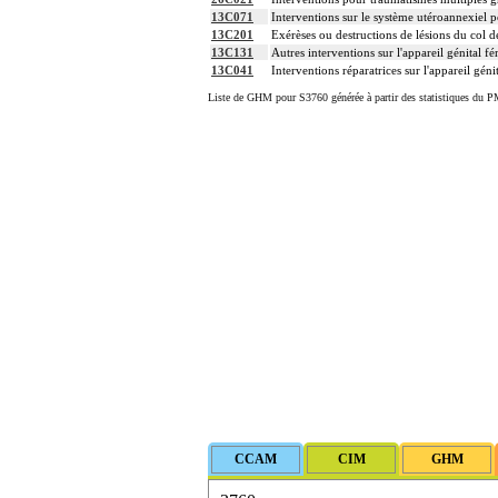
13C071
Interventions sur le système utéroannexiel p
13C201
Exérèses ou destructions de lésions du col de
13C131
Autres interventions sur l'appareil génital f
13C041
Interventions réparatrices sur l'appareil gén
Liste de GHM pour S3760 générée à partir des statistiques du P