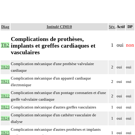
Diag
Intitulé CIM10
Sév.
Actif
DP
Complications de prothèses,
implants et greffes cardiaques et
T82
1
oui
non
vasculaires
Complication mécanique d'une prothèse valvulaire
T820
2
oui
oui
cardiaque
Complication mécanique d'un appareil cardiaque
T821
2
oui
oui
électronique
Complication mécanique d'un pontage coronarien et d'une
T822
2
oui
oui
greffe valvulaire cardiaque
T823
Complication mécanique d'autres greffes vasculaires
1
oui
oui
Complication mécanique d'un cathéter vasculaire de
T824
1
oui
oui
dialyse
Complication mécanique d'autres prothèses et implants
T825
1
oui
oui