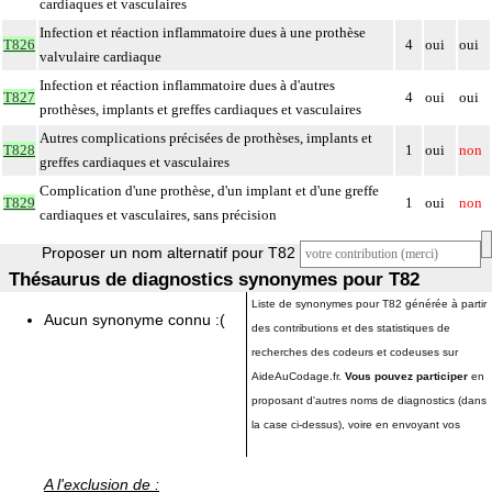
cardiaques et vasculaires
Infection et réaction inflammatoire dues à une prothèse
T826
4
oui
oui
valvulaire cardiaque
Infection et réaction inflammatoire dues à d'autres
T827
4
oui
oui
prothèses, implants et greffes cardiaques et vasculaires
Autres complications précisées de prothèses, implants et
T828
1
oui
non
greffes cardiaques et vasculaires
Complication d'une prothèse, d'un implant et d'une greffe
T829
1
oui
non
cardiaques et vasculaires, sans précision
Proposer un nom alternatif pour T82
Thésaurus de diagnostics synonymes pour T82
Liste de synonymes pour T82 générée à partir
Aucun synonyme connu :(
des contributions et des statistiques de
recherches des codeurs et codeuses sur
AideAuCodage.fr.
Vous pouvez participer
en
proposant d'autres noms de diagnostics (dans
la case ci-dessus), voire en envoyant vos
A l'exclusion de :