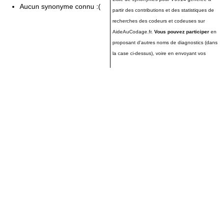
Aucun synonyme connu :(
partir des contributions et des statistiques de
recherches des codeurs et codeuses sur
AideAuCodage.fr.
Vous pouvez participer
en
proposant d'autres noms de diagnostics (dans
la case ci-dessus), voire en envoyant vos