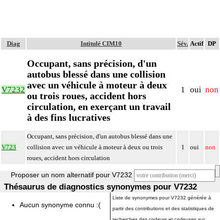
Diag
Intitulé CIM10
Sév.
Actif
DP
Occupant, sans précision, d'un
autobus blessé dans une collision
avec un véhicule à moteur à deux
V7232
1
oui
non
ou trois roues, accident hors
circulation, en exerçant un travail
à des fins lucratives
Occupant, sans précision, d'un autobus blessé dans une
V723
collision avec un véhicule à moteur à deux ou trois
1
oui
non
roues, accident hors circulation
Proposer un nom alternatif pour V7232
Thésaurus de diagnostics synonymes pour V7232
Liste de synonymes pour V7232 générée à
Aucun synonyme connu :(
partir des contributions et des statistiques de
recherches des codeurs et codeuses sur