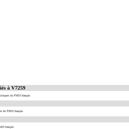
iés à V7259
atistiques du PMSI français
ues du PMSI français
MSI français