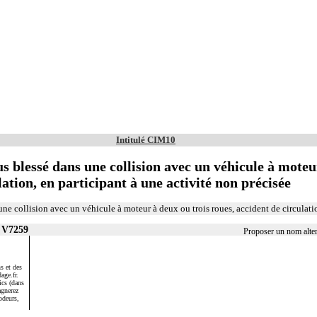
Intitulé CIM10
 blessé dans une collision avec un véhicule à moteu
lation, en participant à une activité non précisée
ne collision avec un véhicule à moteur à deux ou trois roues, accident de circulati
r V7259
Proposer un nom alte
s et des
age.fr.
ics (dans
agnerez
odeurs,