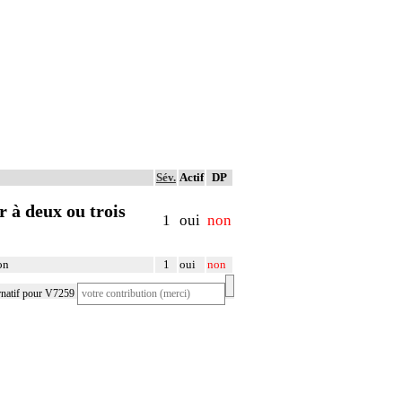
Sév.
Actif
DP
r à deux ou trois
1
oui
non
on
1
oui
non
rnatif pour V7259