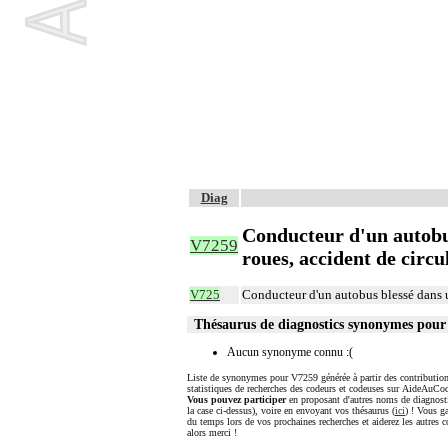
Diag
Conducteur d'un autobus
V7259
roues, accident de circu
V725
Conducteur d'un autobus blessé dans u
Thésaurus de diagnostics synonymes pou
Aucun synonyme connu :(
Liste de synonymes pour V7259 générée à partir des contribution
statistiques de recherches des codeurs et codeuses sur AideAuCod
Vous pouvez participer
en proposant d'autres noms de diagnost
la case ci-dessus), voire en envoyant vos thésaurus (
ici
) ! Vous g
du temps lors de vos prochaines recherches et aiderez les autres c
alors merci !