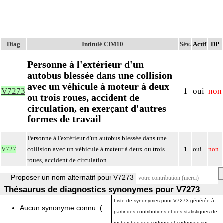
Diag
Intitulé CIM10
Sév.
Actif
DP
Personne à l'extérieur d'un
autobus blessée dans une collision
avec un véhicule à moteur à deux
V7273
1
oui
non
ou trois roues, accident de
circulation, en exerçant d'autres
formes de travail
Personne à l'extérieur d'un autobus blessée dans une
V727
collision avec un véhicule à moteur à deux ou trois
1
oui
non
roues, accident de circulation
Proposer un nom alternatif pour V7273
Thésaurus de diagnostics synonymes pour V7273
Liste de synonymes pour V7273 générée à
Aucun synonyme connu :(
partir des contributions et des statistiques de
recherches des codeurs et codeuses sur