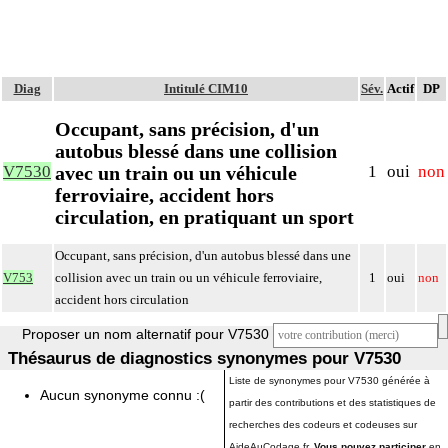
Diag
Intitulé CIM10
Sév.
Actif
DP
Occupant, sans précision, d'un
autobus blessé dans une collision
avec un train ou un véhicule
V7530
1
oui
non
ferroviaire, accident hors
circulation, en pratiquant un sport
Occupant, sans précision, d'un autobus blessé dans une
V753
collision avec un train ou un véhicule ferroviaire,
1
oui
non
accident hors circulation
Proposer un nom alternatif pour V7530
Thésaurus de diagnostics synonymes pour V7530
Liste de synonymes pour V7530 générée à
Aucun synonyme connu :(
partir des contributions et des statistiques de
recherches des codeurs et codeuses sur
AideAuCodage.fr.
Vous pouvez participer
en