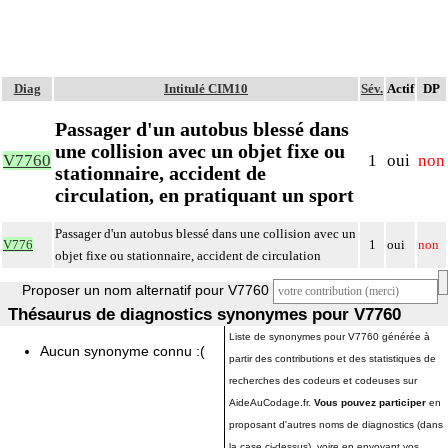
Diag
Intitulé CIM10
Sév.
Actif
DP
Passager d'un autobus blessé dans
une collision avec un objet fixe ou
V7760
1
oui
non
stationnaire, accident de
circulation, en pratiquant un sport
Passager d'un autobus blessé dans une collision avec un
V776
1
oui
non
objet fixe ou stationnaire, accident de circulation
Proposer un nom alternatif pour V7760
Thésaurus de diagnostics synonymes pour V7760
Liste de synonymes pour V7760 générée à
Aucun synonyme connu :(
partir des contributions et des statistiques de
recherches des codeurs et codeuses sur
AideAuCodage.fr.
Vous pouvez participer
en
proposant d'autres noms de diagnostics (dans
la case ci-dessus), voire en envoyant vos