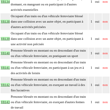
V8134
1
oui
non
dormant, en mangeant ou en participant à d'autres
activités essentielles
Occupant d'un train ou d'un véhicule ferroviaire blessé
V8138
dans une collision avec un autre objet, en participant à
1
oui
non
d'autres activités précisées
Occupant d'un train ou d'un véhicule ferroviaire blessé
V8139
dans une collision avec un autre objet, en participant à
1
oui
non
une activité non précisée
Personne blessée en montant ou en descendant d'un train
V8140
1
oui
non
ou d'un véhicule ferroviaire, en pratiquant un sport
Personne blessée en montant ou en descendant d'un train
V8141
ou d'un véhicule ferroviaire, en participant à un jeu et à
1
oui
non
des activités de loisirs
Personne blessée en montant ou en descendant d'un train
V8142
ou d'un véhicule ferroviaire, en exerçant un travail à des
1
oui
non
fins lucratives
Personne blessée en montant ou en descendant d'un train
V8143
ou d'un véhicule ferroviaire, en exerçant d'autres formes
1
oui
non
de travail