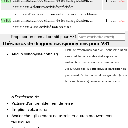
V8198
dans un accident de chemin de fer, sans précision, en
1
oui
non
participant à d'autres activités précisées
Occupant d'un train ou d'un véhicule ferroviaire blessé
V8199
dans un accident de chemin de fer, sans précision, en
1
oui
non
participant à une activité non précisée
Proposer un nom alternatif pour V81
Thésaurus de diagnostics synonymes pour V81
Liste de synonymes pour V81 générée à partir
Aucun synonyme connu :(
des contributions et des statistiques de
recherches des codeurs et codeuses sur
AideAuCodage.fr.
Vous pouvez participer
en
proposant d'autres noms de diagnostics (dans
la case ci-dessus), voire en envoyant vos
A l'exclusion de :
Victime d'un tremblement de terre
Éruption volcanique
Avalanche, glissement de terrain et autres mouvements
telluriques