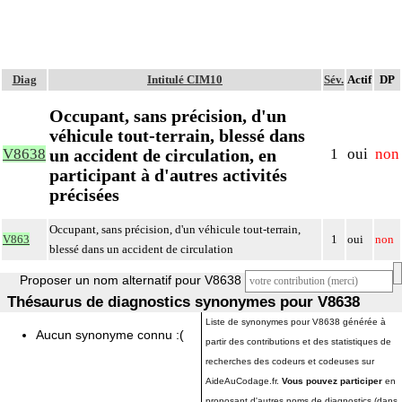
Diag
Intitulé CIM10
Sév.
Actif
DP
Occupant, sans précision, d'un
véhicule tout-terrain, blessé dans
un accident de circulation, en
V8638
1
oui
non
participant à d'autres activités
précisées
Occupant, sans précision, d'un véhicule tout-terrain,
V863
1
oui
non
blessé dans un accident de circulation
Proposer un nom alternatif pour V8638
Thésaurus de diagnostics synonymes pour V8638
Liste de synonymes pour V8638 générée à
Aucun synonyme connu :(
partir des contributions et des statistiques de
recherches des codeurs et codeuses sur
AideAuCodage.fr.
Vous pouvez participer
en
proposant d'autres noms de diagnostics (dans