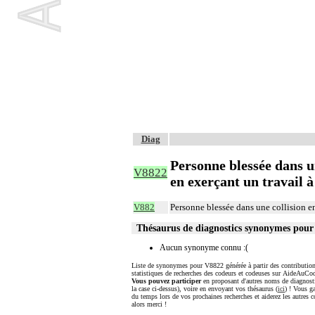
Diag
Personne blessée dans u
V8822
en exerçant un travail à
V882
Personne blessée dans une collision e
Thésaurus de diagnostics synonymes pou
Aucun synonyme connu :(
Liste de synonymes pour V8822 générée à partir des contribution
statistiques de recherches des codeurs et codeuses sur AideAuCod
Vous pouvez participer
en proposant d'autres noms de diagnost
la case ci-dessus), voire en envoyant vos thésaurus (
ici
) ! Vous g
du temps lors de vos prochaines recherches et aiderez les autres c
alors merci !