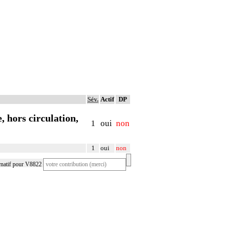
Sév.
Actif
DP
, hors circulation,
1
oui
non
1
oui
non
rnatif pour V8822