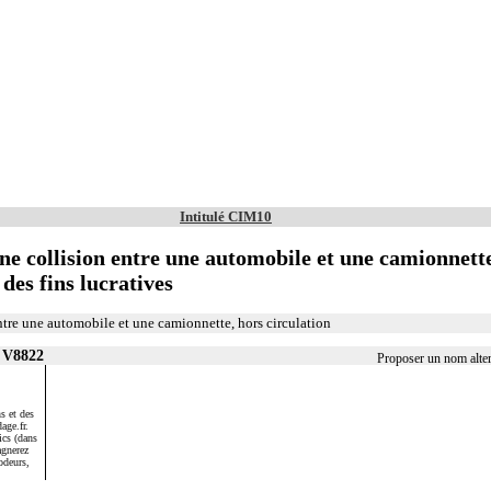
Intitulé CIM10
ne collision entre une automobile et une camionnette
 des fins lucratives
ntre une automobile et une camionnette, hors circulation
r V8822
Proposer un nom alte
s et des
age.fr.
ics (dans
agnerez
odeurs,