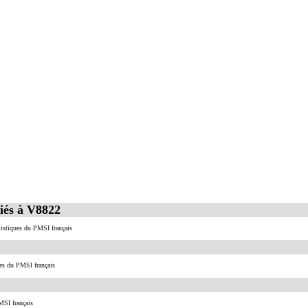
iés à V8822
atistiques du PMSI français
ues du PMSI français
MSI français