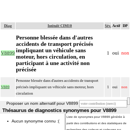
Diag
Intitulé CIM10
Sév.
Actif
DP
Personne blessée dans d'autres
accidents de transport précisés
impliquant un véhicule sans
V8899
1
oui
non
moteur, hors circulation, en
participant à une activité non
précisée
Personne blessée dans d'autres accidents de transport
V889
précisés impliquant un véhicule sans moteur, hors
1
oui
non
circulation
Proposer un nom alternatif pour V8899
Thésaurus de diagnostics synonymes pour V8899
Liste de synonymes pour V8899 générée à
Aucun synonyme connu :(
partir des contributions et des statistiques de
recherches des codeurs et codeuses sur