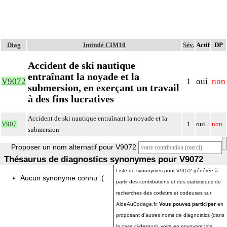
Diag
Intitulé CIM10
Sév.
Actif
DP
Accident de ski nautique
entraînant la noyade et la
V9072
1
oui
non
submersion, en exerçant un travail
à des fins lucratives
Accident de ski nautique entraînant la noyade et la
V907
1
oui
non
submersion
Proposer un nom alternatif pour V9072
Thésaurus de diagnostics synonymes pour V9072
Liste de synonymes pour V9072 générée à
Aucun synonyme connu :(
partir des contributions et des statistiques de
recherches des codeurs et codeuses sur
AideAuCodage.fr.
Vous pouvez participer
en
proposant d'autres noms de diagnostics (dans
la case ci-dessus), voire en envoyant vos