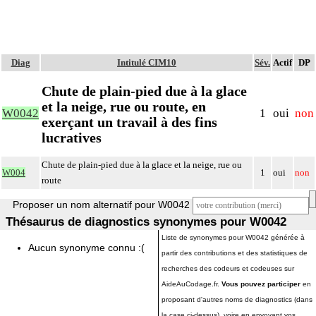
Diag
Intitulé CIM10
Sév.
Actif
DP
Chute de plain-pied due à la glace
et la neige, rue ou route, en
W0042
1
oui
non
exerçant un travail à des fins
lucratives
Chute de plain-pied due à la glace et la neige, rue ou
W004
1
oui
non
route
Proposer un nom alternatif pour W0042
Thésaurus de diagnostics synonymes pour W0042
Liste de synonymes pour W0042 générée à
Aucun synonyme connu :(
partir des contributions et des statistiques de
recherches des codeurs et codeuses sur
AideAuCodage.fr.
Vous pouvez participer
en
proposant d'autres noms de diagnostics (dans
la case ci-dessus), voire en envoyant vos