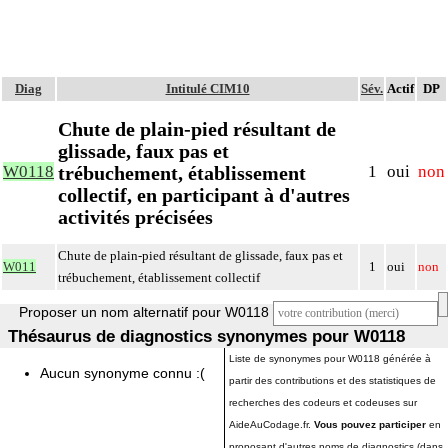
Diag
Intitulé CIM10
Sév.
Actif
DP
Chute de plain-pied résultant de
glissade, faux pas et
trébuchement, établissement
W0118
1
oui
non
collectif, en participant à d'autres
activités précisées
Chute de plain-pied résultant de glissade, faux pas et
W011
1
oui
non
trébuchement, établissement collectif
Proposer un nom alternatif pour W0118
Thésaurus de diagnostics synonymes pour W0118
Liste de synonymes pour W0118 générée à
Aucun synonyme connu :(
partir des contributions et des statistiques de
recherches des codeurs et codeuses sur
AideAuCodage.fr.
Vous pouvez participer
en
proposant d'autres noms de diagnostics (dans