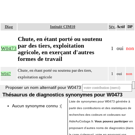
Diag
Intitulé CIM10
Sév.
Actif
DP
Chute, en étant porté ou soutenu
par des tiers, exploitation
W0473
1
oui
non
agricole, en exerçant d'autres
formes de travail
Chute, en étant porté ou soutenu par des tiers,
W047
1
oui
non
exploitation agricole
Proposer un nom alternatif pour W0473
Thésaurus de diagnostics synonymes pour W0473
Liste de synonymes pour W0473 générée à
Aucun synonyme connu :(
partir des contributions et des statistiques de
recherches des codeurs et codeuses sur
AideAuCodage.fr.
Vous pouvez participer
en
proposant d'autres noms de diagnostics (dans
la case ci-dessus), voire en envoyant vos