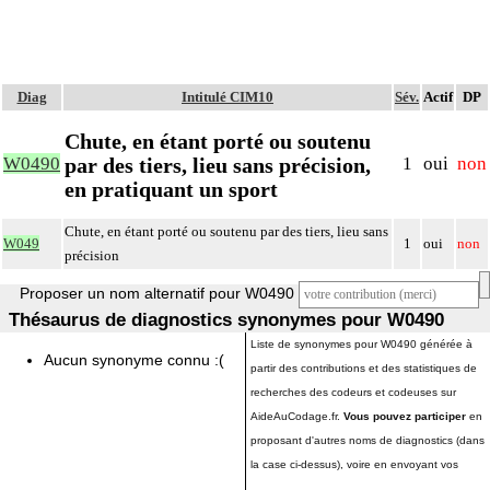
Diag
Intitulé CIM10
Sév.
Actif
DP
Chute, en étant porté ou soutenu
par des tiers, lieu sans précision,
W0490
1
oui
non
en pratiquant un sport
Chute, en étant porté ou soutenu par des tiers, lieu sans
W049
1
oui
non
précision
Proposer un nom alternatif pour W0490
Thésaurus de diagnostics synonymes pour W0490
Liste de synonymes pour W0490 générée à
Aucun synonyme connu :(
partir des contributions et des statistiques de
recherches des codeurs et codeuses sur
AideAuCodage.fr.
Vous pouvez participer
en
proposant d'autres noms de diagnostics (dans
la case ci-dessus), voire en envoyant vos