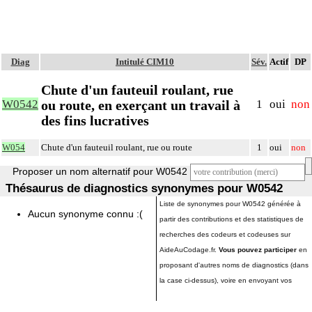
Diag
Intitulé CIM10
Sév.
Actif
DP
Chute d'un fauteuil roulant, rue
ou route, en exerçant un travail à
W0542
1
oui
non
des fins lucratives
W054
Chute d'un fauteuil roulant, rue ou route
1
oui
non
Proposer un nom alternatif pour W0542
Thésaurus de diagnostics synonymes pour W0542
Liste de synonymes pour W0542 générée à
Aucun synonyme connu :(
partir des contributions et des statistiques de
recherches des codeurs et codeuses sur
AideAuCodage.fr.
Vous pouvez participer
en
proposant d'autres noms de diagnostics (dans
la case ci-dessus), voire en envoyant vos