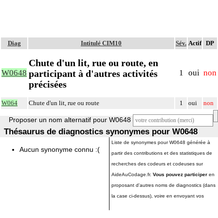
Diag
Intitulé CIM10
Sév.
Actif
DP
Chute d'un lit, rue ou route, en
participant à d'autres activités
W0648
1
oui
non
précisées
W064
Chute d'un lit, rue ou route
1
oui
non
Proposer un nom alternatif pour W0648
Thésaurus de diagnostics synonymes pour W0648
Liste de synonymes pour W0648 générée à
Aucun synonyme connu :(
partir des contributions et des statistiques de
recherches des codeurs et codeuses sur
AideAuCodage.fr.
Vous pouvez participer
en
proposant d'autres noms de diagnostics (dans
la case ci-dessus), voire en envoyant vos