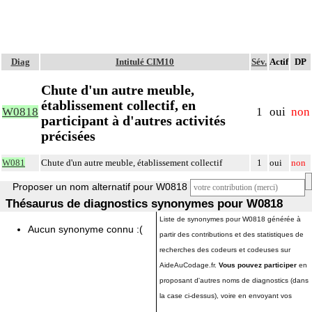
Diag
Intitulé CIM10
Sév.
Actif
DP
Chute d'un autre meuble,
établissement collectif, en
W0818
1
oui
non
participant à d'autres activités
précisées
W081
Chute d'un autre meuble, établissement collectif
1
oui
non
Proposer un nom alternatif pour W0818
Thésaurus de diagnostics synonymes pour W0818
Liste de synonymes pour W0818 générée à
Aucun synonyme connu :(
partir des contributions et des statistiques de
recherches des codeurs et codeuses sur
AideAuCodage.fr.
Vous pouvez participer
en
proposant d'autres noms de diagnostics (dans
la case ci-dessus), voire en envoyant vos