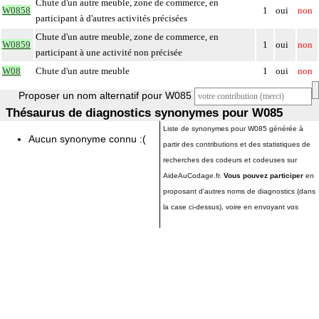
Chute d'un autre meuble, zone de commerce, en
W0858
1
oui
non
participant à d'autres activités précisées
Chute d'un autre meuble, zone de commerce, en
W0859
1
oui
non
participant à une activité non précisée
W08
Chute d'un autre meuble
1
oui
non
Proposer un nom alternatif pour W085
Thésaurus de diagnostics synonymes pour W085
Liste de synonymes pour W085 générée à
Aucun synonyme connu :(
partir des contributions et des statistiques de
recherches des codeurs et codeuses sur
AideAuCodage.fr.
Vous pouvez participer
en
proposant d'autres noms de diagnostics (dans
la case ci-dessus), voire en envoyant vos