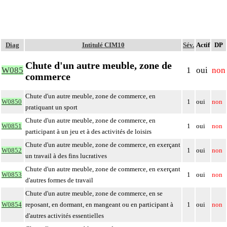
Diag
Intitulé CIM10
Sév.
Actif
DP
Chute d'un autre meuble, zone de
W085
1
oui
non
commerce
Chute d'un autre meuble, zone de commerce, en
W0850
1
oui
non
pratiquant un sport
Chute d'un autre meuble, zone de commerce, en
W0851
1
oui
non
participant à un jeu et à des activités de loisirs
Chute d'un autre meuble, zone de commerce, en exerçant
W0852
1
oui
non
un travail à des fins lucratives
Chute d'un autre meuble, zone de commerce, en exerçant
W0853
1
oui
non
d'autres formes de travail
Chute d'un autre meuble, zone de commerce, en se
W0854
reposant, en dormant, en mangeant ou en participant à
1
oui
non
d'autres activités essentielles