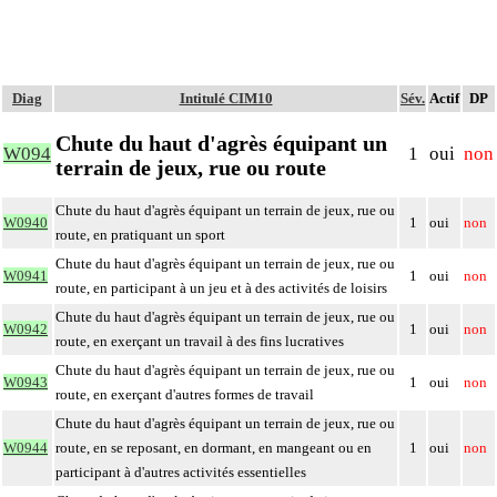
Diag
Intitulé CIM10
Sév.
Actif
DP
Chute du haut d'agrès équipant un
W094
1
oui
non
terrain de jeux, rue ou route
Chute du haut d'agrès équipant un terrain de jeux, rue ou
W0940
1
oui
non
route, en pratiquant un sport
Chute du haut d'agrès équipant un terrain de jeux, rue ou
W0941
1
oui
non
route, en participant à un jeu et à des activités de loisirs
Chute du haut d'agrès équipant un terrain de jeux, rue ou
W0942
1
oui
non
route, en exerçant un travail à des fins lucratives
Chute du haut d'agrès équipant un terrain de jeux, rue ou
W0943
1
oui
non
route, en exerçant d'autres formes de travail
Chute du haut d'agrès équipant un terrain de jeux, rue ou
W0944
route, en se reposant, en dormant, en mangeant ou en
1
oui
non
participant à d'autres activités essentielles