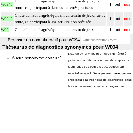
Chute du haut d'agrès équipant un terrain de jeux, rue ou
W0948
1
oui
non
route, en participant à d'autres activités précisées
Chute du haut d'agrès équipant un terrain de jeux, rue ou
W0949
1
oui
non
route, en participant à une activité non précisée
W09
Chute du haut d'agrès équipant un terrain de jeux
1
oui
non
Proposer un nom alternatif pour W094
Thésaurus de diagnostics synonymes pour W094
Liste de synonymes pour W094 générée à
Aucun synonyme connu :(
partir des contributions et des statistiques de
recherches des codeurs et codeuses sur
AideAuCodage.fr.
Vous pouvez participer
en
proposant d'autres noms de diagnostics (dans
la case ci-dessus), voire en envoyant vos