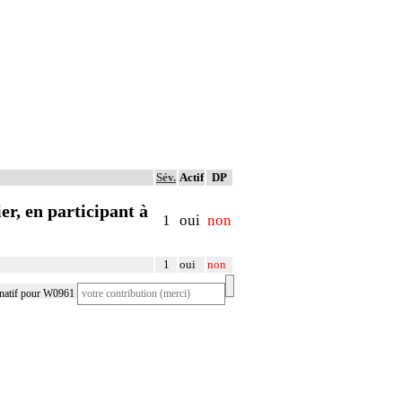
Sév.
Actif
DP
er, en participant à
1
oui
non
1
oui
non
rnatif pour W0961