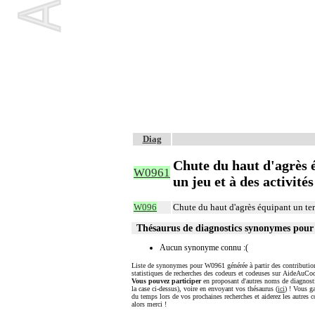
Diag
Chute du haut d'agrès éq
W0961
un jeu et à des activités
W096
Chute du haut d'agrès équipant un terr
Thésaurus de diagnostics synonymes pou
Aucun synonyme connu :(
Liste de synonymes pour W0961 générée à partir des contribution
statistiques de recherches des codeurs et codeuses sur AideAuCod
Vous pouvez participer
en proposant d'autres noms de diagnost
la case ci-dessus), voire en envoyant vos thésaurus (
ici
) ! Vous g
du temps lors de vos prochaines recherches et aiderez les autres c
alors merci !