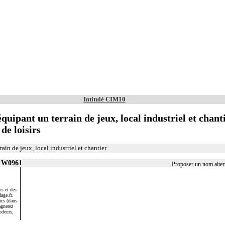
Intitulé CIM10
uipant un terrain de jeux, local industriel et chanti
 de loisirs
ain de jeux, local industriel et chantier
r W0961
Proposer un nom alte
s et des
age.fr.
ics (dans
agnerez
odeurs,