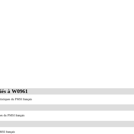
ciés à W0961
atistiques du PMSI français
ues du PMSI français
MSI français