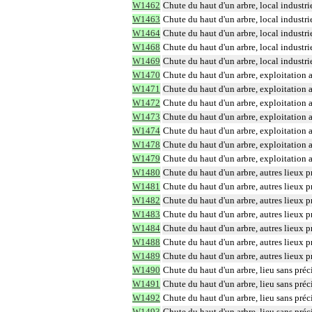
W1462
Chute du haut d'un arbre, local industrie
W1463
Chute du haut d'un arbre, local industrie
W1464
Chute du haut d'un arbre, local industrie
W1468
Chute du haut d'un arbre, local industrie
W1469
Chute du haut d'un arbre, local industrie
W1470
Chute du haut d'un arbre, exploitation a
W1471
Chute du haut d'un arbre, exploitation ag
W1472
Chute du haut d'un arbre, exploitation ag
W1473
Chute du haut d'un arbre, exploitation a
W1474
Chute du haut d'un arbre, exploitation a
W1478
Chute du haut d'un arbre, exploitation ag
W1479
Chute du haut d'un arbre, exploitation a
W1480
Chute du haut d'un arbre, autres lieux p
W1481
Chute du haut d'un arbre, autres lieux pré
W1482
Chute du haut d'un arbre, autres lieux pr
W1483
Chute du haut d'un arbre, autres lieux pr
W1484
Chute du haut d'un arbre, autres lieux p
W1488
Chute du haut d'un arbre, autres lieux pr
W1489
Chute du haut d'un arbre, autres lieux p
W1490
Chute du haut d'un arbre, lieu sans préc
W1491
Chute du haut d'un arbre, lieu sans préci
W1492
Chute du haut d'un arbre, lieu sans préci
W1493
Chute du haut d'un arbre, lieu sans préc