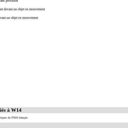
sans précision
hant devant un objet en mouvement
devant un objet en mouvement
iés à W14
istiques du PMSI français