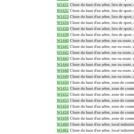
W1431
Chute du haut d'un arbre, lieu de sport, e
W1432
Chute du haut d'un arbre, lieu de sport, 
W1433
Chute du haut d'un arbre, lieu de sport, 
W1434
Chute du haut d'un arbre, lieu de sport,
W1438
Chute du haut d'un arbre, lieu de sport, 
W1439
Chute du haut d'un arbre, lieu de sport,
W1440
Chute du haut d'un arbre, rue ou route, 
W1441
Chute du haut d'un arbre, rue ou route, e
W1442
Chute du haut d'un arbre, rue ou route, e
W1443
Chute du haut d'un arbre, rue ou route, 
W1444
Chute du haut d'un arbre, rue ou route, 
W1448
Chute du haut d'un arbre, rue ou route, e
W1449
Chute du haut d'un arbre, rue ou route, 
W1450
Chute du haut d'un arbre, zone de comm
W1451
Chute du haut d'un arbre, zone de commer
W1452
Chute du haut d'un arbre, zone de comme
W1453
Chute du haut d'un arbre, zone de comme
W1454
Chute du haut d'un arbre, zone de comme
W1458
Chute du haut d'un arbre, zone de commer
W1459
Chute du haut d'un arbre, zone de comme
W1460
Chute du haut d'un arbre, local industrie
W1461
Chute du haut d'un arbre, local industriel