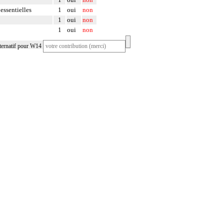
essentielles
1
oui
non
1
oui
non
1
oui
non
ternatif pour W14