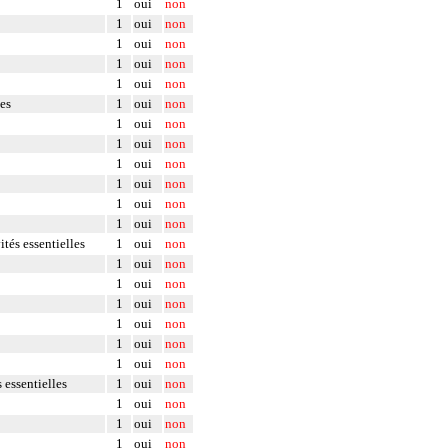
1
oui
non
1
oui
non
1
oui
non
1
oui
non
1
oui
non
les
1
oui
non
1
oui
non
1
oui
non
1
oui
non
1
oui
non
1
oui
non
1
oui
non
ités essentielles
1
oui
non
1
oui
non
1
oui
non
1
oui
non
1
oui
non
1
oui
non
1
oui
non
 essentielles
1
oui
non
1
oui
non
1
oui
non
1
oui
non