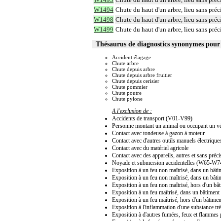
W1494
Chute du haut d'un arbre, lieu sans préc
W1498
Chute du haut d'un arbre, lieu sans préci
W1499
Chute du haut d'un arbre, lieu sans préc
Thésaurus de diagnostics synonymes pou
Accident élagage
Chute arbre
Chute depuis arbre
Chute depuis arbre fruitier
Chute depuis cerisier
Chute pommier
Chute poutre
Chute pylone
A l'exclusion de :
Accidents de transport (V01-V99)
Personne montant un animal ou occupant un véhi
Contact avec tondeuse à gazon à moteur
Contact avec d'autres outils manuels électrique
Contact avec du matériel agricole
Contact avec des appareils, autres et sans préci
Noyade et submersion accidentelles (W65-W7
Exposition à un feu non maîtrisé, dans un bât
Exposition à un feu non maîtrisé, dans un bât
Exposition à un feu non maîtrisé, hors d'un bâ
Exposition à un feu maîtrisé, dans un bâtimen
Exposition à un feu maîtrisé, hors d'un bâtime
Exposition à l'inflammation d'une substance tr
Exposition à d'autres fumées, feux et flammes 