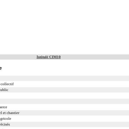
Intitulé CIM10
e
collectif
public
merce
l et chantier
agricole
récisés