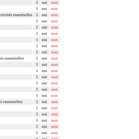
1
oui
non
1
oui
non
tivités essentielles
1
oui
non
1
oui
non
1
oui
non
1
oui
non
1
oui
non
1
oui
non
1
oui
non
és essentielles
1
oui
non
1
oui
non
1
oui
non
1
oui
non
1
oui
non
1
oui
non
1
oui
non
s essentielles
1
oui
non
1
oui
non
1
oui
non
1
oui
non
1
oui
non
1
oui
non
1
oui
non