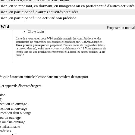
ision, en se reposant, en dormant, en mangeant ou en participant à d'autres activités 
sion, en participant à d'autres activités précisées
ision, en participant à une activité non précisée
r W14
Proposer un nom al
Chute sapin
Liste de synonymes pour W14 générée à partir des contributions et des
statistiques de recherches des codeurs et codeuses sur AideAuCodage.fr.
Vous pouvez participer
en proposant d'autres noms de diagnostics (dans
la case ci-dessus), voire en envoyant vos thésaurus (
ici
) ! Vous gagnerez du
temps lors de vos prochaines recherches et aiderez les autres codeurs, alors
merci !
cule à traction animale blessée dans un accident de transport
s et appareils électroménagers
sion
4)
iment ou un ouvrage
iment ou un ouvrage
timent ou d'un ouvrage
t ou un ouvrage
nt ou d'un ouvrage
ès inflammable
précisés