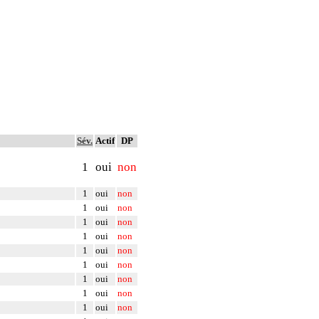
Sév.
Actif
DP
1
oui
non
1
oui
non
1
oui
non
1
oui
non
1
oui
non
1
oui
non
1
oui
non
1
oui
non
1
oui
non
1
oui
non