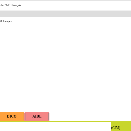
s du PMSI français
I français
(CIM)