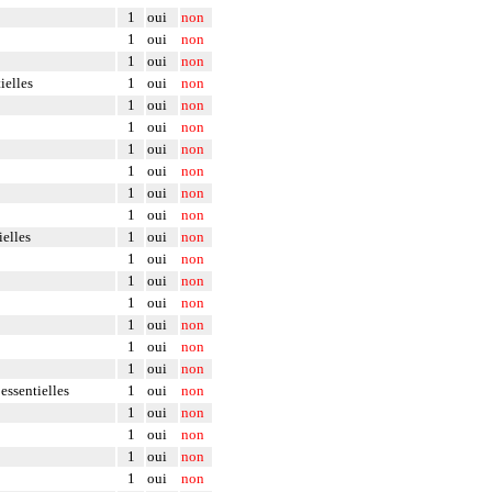
1
oui
non
1
oui
non
1
oui
non
ielles
1
oui
non
1
oui
non
1
oui
non
1
oui
non
1
oui
non
1
oui
non
1
oui
non
ielles
1
oui
non
1
oui
non
1
oui
non
1
oui
non
1
oui
non
1
oui
non
1
oui
non
essentielles
1
oui
non
1
oui
non
1
oui
non
1
oui
non
1
oui
non