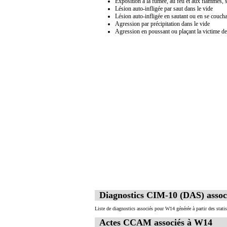
Exposition à la fumée, au feu et aux flammes, 
Lésion auto-infligée par saut dans le vide
Lésion auto-infligée en sautant ou en se couc
Agression par précipitation dans le vide
Agression en poussant ou plaçant la victime 
Diagnostics CIM-10 (DAS) assoc
Liste de diagnostics associés pour W14 générée à partir des stat
Actes CCAM associés à W14