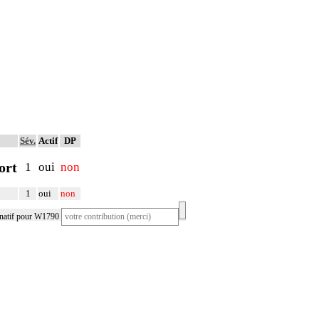
Sév.
Actif
DP
ort
1
oui
non
1
oui
non
rnatif pour W1790