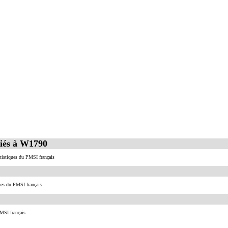
ciés à W1790
atistiques du PMSI français
ues du PMSI français
MSI français