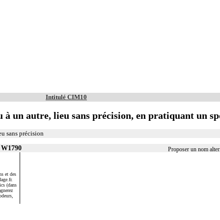
Intitulé CIM10
 à un autre, lieu sans précision, en pratiquant un sp
eu sans précision
r W1790
Proposer un nom alte
s et des
age.fr.
ics (dans
agnerez
odeurs,