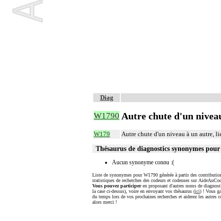
Diag
Autre chute d'un niveau
W1790
W179
Autre chute d'un niveau à un autre, li
Thésaurus de diagnostics synonymes pou
Aucun synonyme connu :(
Liste de synonymes pour W1790 générée à partir des contribution
statistiques de recherches des codeurs et codeuses sur AideAuCod
Vous pouvez participer
en proposant d'autres noms de diagnost
la case ci-dessus), voire en envoyant vos thésaurus (
ici
) ! Vous g
du temps lors de vos prochaines recherches et aiderez les autres c
alors merci !