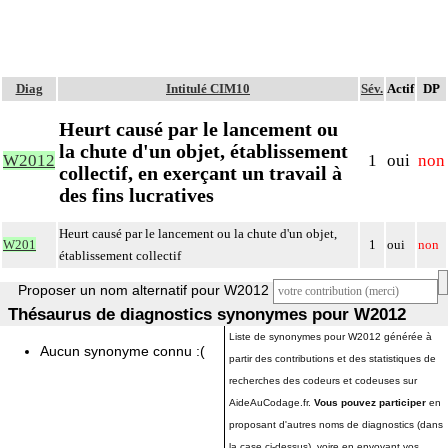
Diag
Intitulé CIM10
Sév.
Actif
DP
Heurt causé par le lancement ou
la chute d'un objet, établissement
W2012
1
oui
non
collectif, en exerçant un travail à
des fins lucratives
Heurt causé par le lancement ou la chute d'un objet,
W201
1
oui
non
établissement collectif
Proposer un nom alternatif pour W2012
Thésaurus de diagnostics synonymes pour W2012
Liste de synonymes pour W2012 générée à
Aucun synonyme connu :(
partir des contributions et des statistiques de
recherches des codeurs et codeuses sur
AideAuCodage.fr.
Vous pouvez participer
en
proposant d'autres noms de diagnostics (dans
la case ci-dessus), voire en envoyant vos