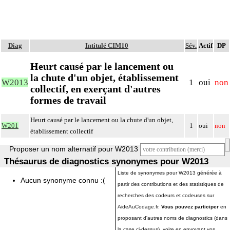
Diag
Intitulé CIM10
Sév.
Actif
DP
Heurt causé par le lancement ou
la chute d'un objet, établissement
W2013
1
oui
non
collectif, en exerçant d'autres
formes de travail
Heurt causé par le lancement ou la chute d'un objet,
W201
1
oui
non
établissement collectif
Proposer un nom alternatif pour W2013
Thésaurus de diagnostics synonymes pour W2013
Liste de synonymes pour W2013 générée à
Aucun synonyme connu :(
partir des contributions et des statistiques de
recherches des codeurs et codeuses sur
AideAuCodage.fr.
Vous pouvez participer
en
proposant d'autres noms de diagnostics (dans
la case ci-dessus), voire en envoyant vos