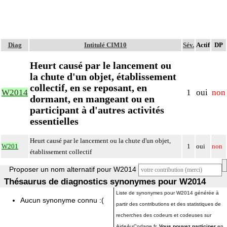
Diag
Intitulé CIM10
Sév.
Actif
DP
Heurt causé par le lancement ou
la chute d'un objet, établissement
collectif, en se reposant, en
W2014
1
oui
non
dormant, en mangeant ou en
participant à d'autres activités
essentielles
Heurt causé par le lancement ou la chute d'un objet,
W201
1
oui
non
établissement collectif
Proposer un nom alternatif pour W2014
Thésaurus de diagnostics synonymes pour W2014
Liste de synonymes pour W2014 générée à
Aucun synonyme connu :(
partir des contributions et des statistiques de
recherches des codeurs et codeuses sur
AideAuCodage.fr.
Vous pouvez participer
en