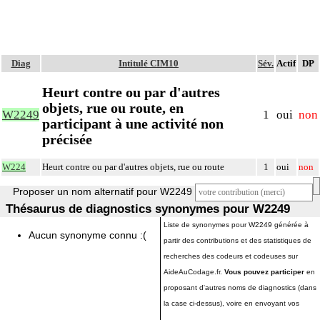
Diag
Intitulé CIM10
Sév.
Actif
DP
Heurt contre ou par d'autres
objets, rue ou route, en
W2249
1
oui
non
participant à une activité non
précisée
W224
Heurt contre ou par d'autres objets, rue ou route
1
oui
non
Proposer un nom alternatif pour W2249
Thésaurus de diagnostics synonymes pour W2249
Liste de synonymes pour W2249 générée à
Aucun synonyme connu :(
partir des contributions et des statistiques de
recherches des codeurs et codeuses sur
AideAuCodage.fr.
Vous pouvez participer
en
proposant d'autres noms de diagnostics (dans
la case ci-dessus), voire en envoyant vos