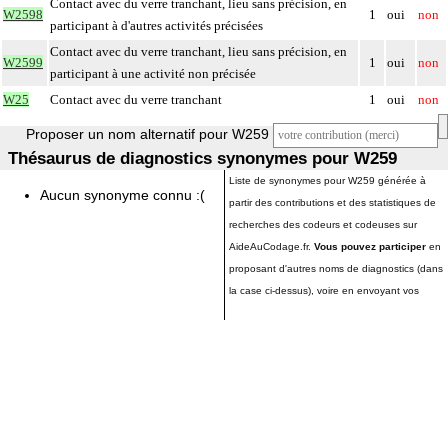
Contact avec du verre tranchant, lieu sans précision, en
W2598
1
oui
non
participant à d'autres activités précisées
Contact avec du verre tranchant, lieu sans précision, en
W2599
1
oui
non
participant à une activité non précisée
W25
Contact avec du verre tranchant
1
oui
non
Proposer un nom alternatif pour W259
Thésaurus de diagnostics synonymes pour W259
Liste de synonymes pour W259 générée à
Aucun synonyme connu :(
partir des contributions et des statistiques de
recherches des codeurs et codeuses sur
AideAuCodage.fr.
Vous pouvez participer
en
proposant d'autres noms de diagnostics (dans
la case ci-dessus), voire en envoyant vos