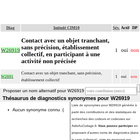
Diag
Intitulé CIM10
Sév.
Actif
DP
Contact avec un objet tranchant,
sans précision, établissement
W26919
1
oui
non
collectif, en participant à une
activité non précisée
Contact avec un objet tranchant, sans précision,
W2691
1
oui
non
établissement collectif
Proposer un nom alternatif pour W26919
Thésaurus de diagnostics synonymes pour W26919
Liste de synonymes pour W26919 générée à
Aucun synonyme connu :(
partir des contributions et des statistiques de
recherches des codeurs et codeuses sur
AideAuCodage.fr.
Vous pouvez participer
en
proposant d'autres noms de diagnostics (dans
la case ci-dessus), voire en envoyant vos