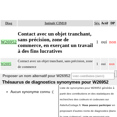
Diag
Intitulé CIM10
Sév.
Actif
DP
Contact avec un objet tranchant,
sans précision, zone de
W26952
1
oui
non
commerce, en exerçant un travail
à des fins lucratives
Contact avec un objet tranchant, sans précision, zone
W2695
1
oui
non
de commerce
Proposer un nom alternatif pour W26952
Thésaurus de diagnostics synonymes pour W26952
Liste de synonymes pour W26952 générée à
Aucun synonyme connu :(
partir des contributions et des statistiques de
recherches des codeurs et codeuses sur
AideAuCodage.fr.
Vous pouvez participer
en
proposant d'autres noms de diagnostics (dans
la case ci-dessus), voire en envoyant vos