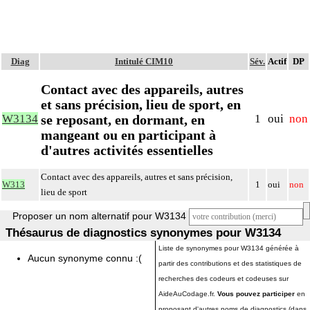
Diag
Intitulé CIM10
Sév.
Actif
DP
Contact avec des appareils, autres
et sans précision, lieu de sport, en
se reposant, en dormant, en
W3134
1
oui
non
mangeant ou en participant à
d'autres activités essentielles
Contact avec des appareils, autres et sans précision,
W313
1
oui
non
lieu de sport
Proposer un nom alternatif pour W3134
Thésaurus de diagnostics synonymes pour W3134
Liste de synonymes pour W3134 générée à
Aucun synonyme connu :(
partir des contributions et des statistiques de
recherches des codeurs et codeuses sur
AideAuCodage.fr.
Vous pouvez participer
en
proposant d'autres noms de diagnostics (dans