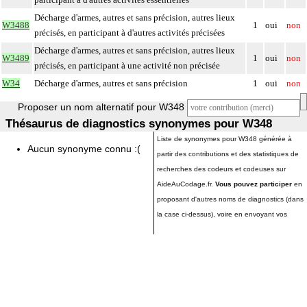
Décharge d'armes, autres et sans précision, autres lieux
W3488
1
oui
non
précisés, en participant à d'autres activités précisées
Décharge d'armes, autres et sans précision, autres lieux
W3489
1
oui
non
précisés, en participant à une activité non précisée
W34
Décharge d'armes, autres et sans précision
1
oui
non
Proposer un nom alternatif pour W348
Thésaurus de diagnostics synonymes pour W348
Liste de synonymes pour W348 générée à
Aucun synonyme connu :(
partir des contributions et des statistiques de
recherches des codeurs et codeuses sur
AideAuCodage.fr.
Vous pouvez participer
en
proposant d'autres noms de diagnostics (dans
la case ci-dessus), voire en envoyant vos