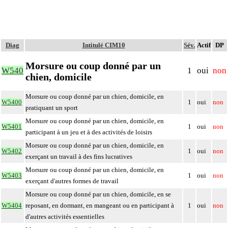
Diag
Intitulé CIM10
Sév.
Actif
DP
Morsure ou coup donné par un
W540
1
oui
non
chien, domicile
Morsure ou coup donné par un chien, domicile, en
W5400
1
oui
non
pratiquant un sport
Morsure ou coup donné par un chien, domicile, en
W5401
1
oui
non
participant à un jeu et à des activités de loisirs
Morsure ou coup donné par un chien, domicile, en
W5402
1
oui
non
exerçant un travail à des fins lucratives
Morsure ou coup donné par un chien, domicile, en
W5403
1
oui
non
exerçant d'autres formes de travail
Morsure ou coup donné par un chien, domicile, en se
W5404
reposant, en dormant, en mangeant ou en participant à
1
oui
non
d'autres activités essentielles