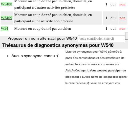
Morsure ou coup donné par un chien, domicile, en
W5408
1
oui
non
participant à d'autres activités précisées
Morsure ou coup donné par un chien, domicile, en
W5409
1
oui
non
participant à une activité non précisée
W54
Morsure ou coup donné par un chien
1
oui
non
Proposer un nom alternatif pour W540
Thésaurus de diagnostics synonymes pour W540
Liste de synonymes pour W540 générée à
Aucun synonyme connu :(
partir des contributions et des statistiques de
recherches des codeurs et codeuses sur
AideAuCodage.fr.
Vous pouvez participer
en
proposant d'autres noms de diagnostics (dans
la case ci-dessus), voire en envoyant vos