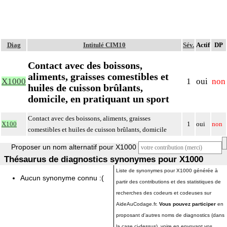
Diag
Intitulé CIM10
Sév.
Actif
DP
Contact avec des boissons,
aliments, graisses comestibles et
X1000
1
oui
non
huiles de cuisson brûlants,
domicile, en pratiquant un sport
Contact avec des boissons, aliments, graisses
X100
1
oui
non
comestibles et huiles de cuisson brûlants, domicile
Proposer un nom alternatif pour X1000
Thésaurus de diagnostics synonymes pour X1000
Liste de synonymes pour X1000 générée à
Aucun synonyme connu :(
partir des contributions et des statistiques de
recherches des codeurs et codeuses sur
AideAuCodage.fr.
Vous pouvez participer
en
proposant d'autres noms de diagnostics (dans
la case ci-dessus), voire en envoyant vos